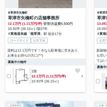
草津市
矢橋町
草津
草津市矢橋町の店舗事務所
草津
12.1
万円 (1.11万円/坪)
管理/共益費5,500円
13.09
10.92坪 (36.10㎡) /築37年
16.05坪
東海道本線
「
南草津
」駅 徒歩17分
東海
ロードサイド
公共下水
公共
賃料は12.1万円です！今なら駐車場に空きあり、
新築物
お車をお持ちの方に(^^)
も空い
てはい
募集中の物件
募集中
1階
12.1万円 (1.11万円/坪)
10.92坪 (36.10㎡)
店舗事務所
店舗一