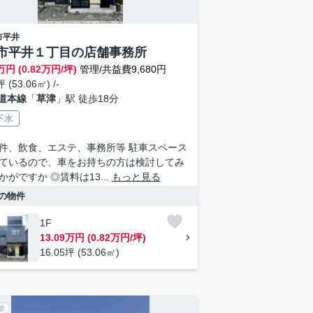
市
平井
市平井１丁目の店舗事務所
万円 (0.82万円/坪)
管理/共益費9,680円
 (53.06㎡) /-
道本線
「
草津
」駅 徒歩18分
下水
件、飲食、エステ、事務所等 駐車スペース
ているので、車をお持ちの方は検討してみ
かがですか ◎賃料は13...
もっと見る
の物件
1F
13.09万円 (0.82万円/坪)
16.05坪 (53.06㎡)
部