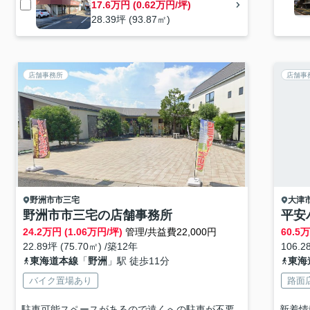
17.6万円 (0.62万円/坪)
28.39坪 (93.87㎡)
店舗事務所
店舗事
野洲市
市三宅
大津
野洲市市三宅の店舗事務所
平安
24.2
万円 (1.06万円/坪)
管理/共益費22,000円
60.5
万
22.89坪 (75.70㎡) /築12年
106.2
東海道本線
「
野洲
」駅 徒歩11分
東海
バイク置場あり
路面
駐車可能スペースがあるので遠くへの駐車が不要
新着情