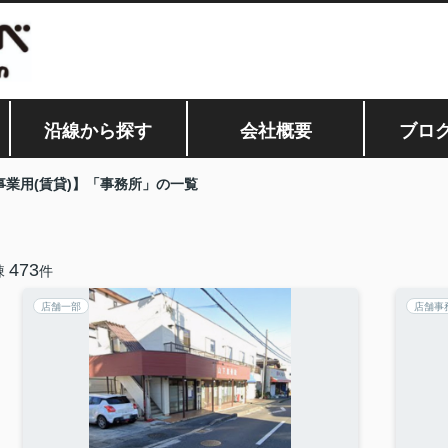
沿線から探す
会社概要
ブロ
事業用(賃貸)】「事務所」の一覧
473
棟
件
店舗一部
店舗事