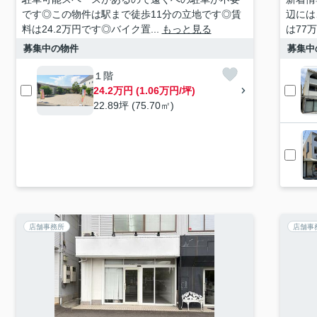
です◎この物件は駅まで徒歩11分の立地です◎賃
辺には
料は24.2万円です◎バイク置...
もっと見る
は77
募集中の物件
募集中
１階
24.2万円 (1.06万円/坪)
22.89坪 (75.70㎡)
店舗事務所
店舗事