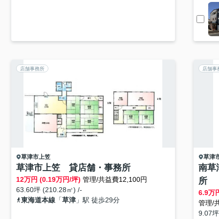
店舗事務所
店舗事
草津市
上笠
草津
草津市上笠 貸店舗・事務所
南草
12
万円 (0.19万円/坪)
管理/共益費12,100円
所
63.60坪 (210.28㎡) /-
6.9
万円
東海道本線
「
草津
」駅 徒歩29分
管理/共
9.07坪