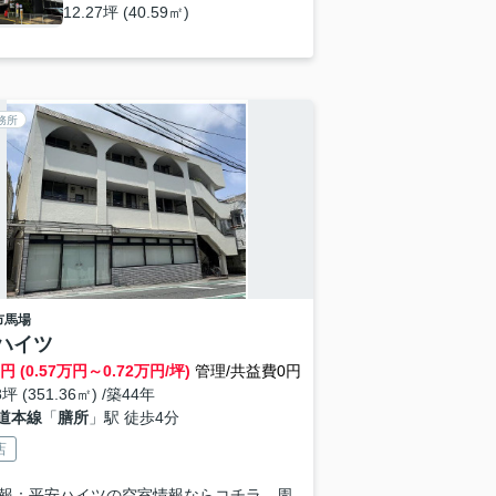
12.27坪 (40.59㎡)
務所
市
馬場
ハイツ
円 (0.57万円～0.72万円/坪)
管理/共益費0円
8坪 (351.36㎡) /築44年
道本線
「
膳所
」駅 徒歩4分
店
報：平安ハイツの空室情報ならコチラ。周