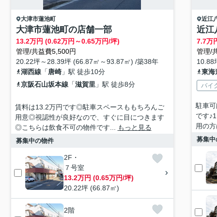
大津市
蓮池町
近江
大津市蓮池町の店舗一部
近江
13.2
万円 (0.62万円～0.65万円/坪)
7.7
万円
管理/共益費5,500円
管理/共
20.22坪～28.39坪 (66.87㎡～93.87㎡) /築38年
10.88
湖西線
「
唐崎
」駅 徒歩10分
東海
京阪石山坂本線
「
滋賀里
」駅 徒歩8分
バイ
駐車可
賃料は13.2万円です◎駐車スペースももちろんご
です♪
用意◎視認性が良好なので、すぐに目につきます
用の方
◎こちらは飲食不可の物件です...
もっと見る
募集中
募集中の物件
2F・
７号室
13.2万円 (0.65万円/坪)
20.22坪 (66.87㎡)
2階