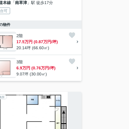
道本線
「
南草津
」駅 徒歩17分
2台可
の物件
2階
17.5万円 (0.87万円/坪)
20.14坪 (66.60㎡)
3階
6.9万円 (0.76万円/坪)
9.07坪 (30.00㎡)
務所