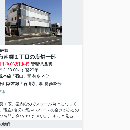
市
南郷
市南郷１丁目の店舗一部
円 (0.66万円/坪)
管理/共益費-
坪 (138.00㎡) /築20年
道本線
「
石山
」駅 徒歩55分
石山坂本線
「
石山寺
」駅 徒歩38分
下水
良く広い室内なのでスクール向けになって
。現在1台分の駐車スペースの空きがあるの
ひお問い合わせください。...
もっと見る
の物件