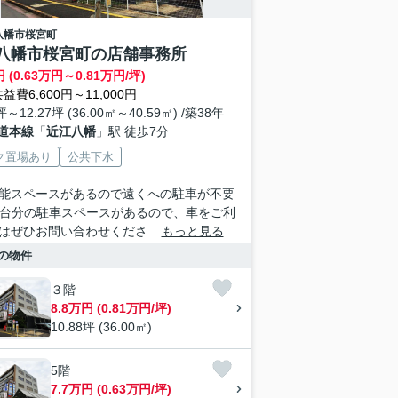
八幡市
桜宮町
八幡市桜宮町の店舗事務所
 (0.63万円～0.81万円/坪)
益費6,600円～11,000円
坪～12.27坪 (36.00㎡～40.59㎡) /築38年
道本線
「
近江八幡
」駅 徒歩7分
ク置場あり
公共下水
能スペースがあるので遠くへの駐車が不要
1台分の駐車スペースがあるので、車をご利
はぜひお問い合わせくださ...
もっと見る
の物件
３階
8.8万円 (0.81万円/坪)
10.88坪 (36.00㎡)
5階
7.7万円 (0.63万円/坪)