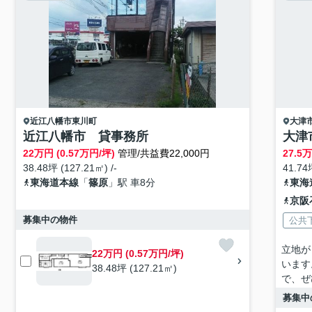
近江八幡市
東川町
大津
近江八幡市 貸事務所
大津
22
万円 (0.57万円/坪)
管理/共益費22,000円
27.5
万
38.48坪 (127.21㎡) /-
41.74
東海道本線
「
篠原
」駅 車8分
東海
京阪
募集中の物件
公共
立地が
22万円 (0.57万円/坪)
います
38.48坪 (127.21㎡)
で、ぜ
募集中