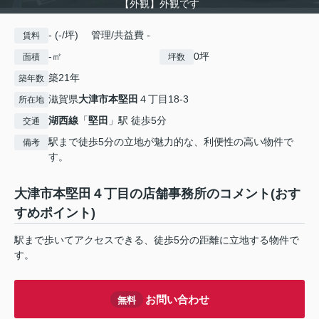
【外観】外観です
- (-/坪) 管理/共益費 -
賃料
-㎡
0坪
面積
坪数
築21年
築年数
滋賀県
大津市
本堅田
４丁目18-3
所在地
湖西線
「
堅田
」駅 徒歩5分
交通
駅まで徒歩5分の立地が魅力的な、利便性の高い物件で
備考
す。
大津市本堅田４丁目の店舗事務所のコメント(おす
すめポイント)
駅まで歩いてアクセスできる、徒歩5分の距離に立地する物件で
す。
お問い合わせ
無料