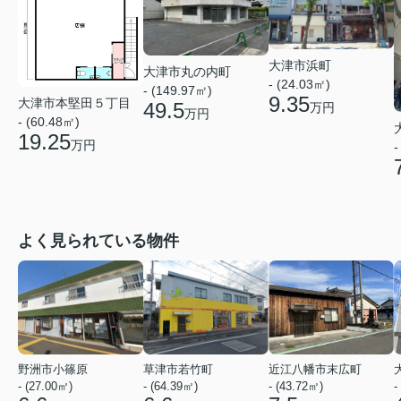
大津市浜町
大津市丸の内町
- (24.03㎡)
- (149.97㎡)
9.35
大津市本堅田５丁目
49.5
万円
万円
- (60.48㎡)
19.25
万円
-
よく見られている物件
野洲市小篠原
草津市若竹町
近江八幡市末広町
- (27.00㎡)
- (64.39㎡)
- (43.72㎡)
-