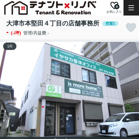
0
お気に入り
大津市本堅田４丁目の店舗事務所
空室1
-
(-/坪)
管理/共益費 -
1
/
6