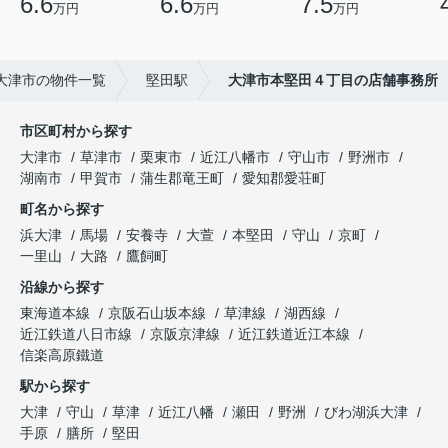
6.6
6.6
7.5
万円
万円
万円
大津市の物件一覧
堅田駅
大津市本堅田４丁目の店舗事務所
市区町村から探す
大津市
草津市
栗東市
近江八幡市
守山市
野洲市
湖南市
甲賀市
蒲生郡竜王町
愛知郡愛荘町
町名から探す
浜大津
馬場
安養寺
大萱
本堅田
守山
京町
一里山
大路
鷹飼町
沿線から探す
東海道本線
京阪石山坂本線
草津線
湖西線
近江鉄道八日市線
京阪京津線
近江鉄道近江本線
信楽高原鐵道
駅から探す
大津
守山
草津
近江八幡
瀬田
野洲
びわ湖浜大津
手原
膳所
堅田