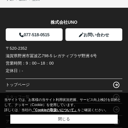
株式会社UNO
077-518-0515
お問い合わせ
〒520-2352
滋賀県野洲市冨波乙798-5 レガティプラザ野洲 6号
営業時間：
9：00～18：00
定休日：
-
トップページ
スタッフ一覧
当サイトでは、お客様の当サイト利用状況把握、サービス向上検討を目的と
して、クッキー（Cookie）を使用しています。
ブログトップ
詳しくは、当社の
「Cookieの取扱いについて」
をご確認ください。
閉じる
アクセスマップ