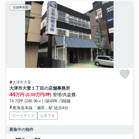
店舗事務所
大津市大萱
大津市大萱１丁目の店舗事務所
44
万円 (0.59万円/坪)
管理/共益費-
74.70坪 (246.96㎡) /築49年 /3階建
東海道本線「瀬田」駅 徒歩4分
ロードサイド
公共下水
募集中の物件