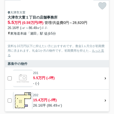
大津市大萱
大津市大萱１丁目の店舗事務所
5.5
万円 (0.59万円/坪)
管理/共益費0円～28,820円
26.16坪 (-㎡～86.49㎡) /- /-
東海道本線「瀬田」駅 徒歩5分
賃料を10万円以下に抑えたい方におすすめです。敷金1ヵ月分が初期費
用に含まれます。礼金1か月の物件です。初期費用を抑えた...
もっと見
る
募集中の物件
201
5.5万円 (-/坪)
- (-)
202
15.4万円 (-/坪)
26.16坪 (86.49㎡)