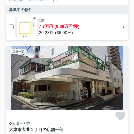
募集中の物件
1階
7.7万円 (0.38万円/坪)
20.23坪 (66.90㎡)
店舗一部
大津市大萱
大津市大萱１丁目の店舗一部