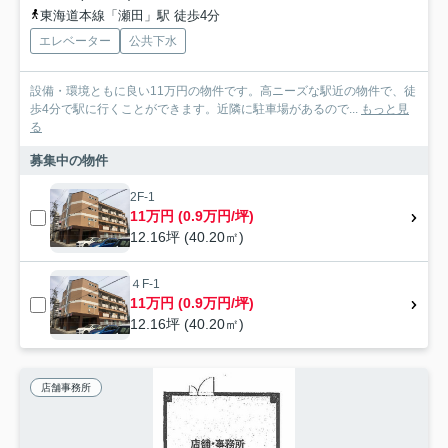
東海道本線「瀬田」駅 徒歩4分
エレベーター
公共下水
設備・環境ともに良い11万円の物件です。高ニーズな駅近の物件で、徒
歩4分で駅に行くことができます。近隣に駐車場があるので...
もっと見
る
募集中の物件
2F-1
11万円 (0.9万円/坪)
12.16坪 (40.20㎡)
４F-1
11万円 (0.9万円/坪)
12.16坪 (40.20㎡)
店舗事務所