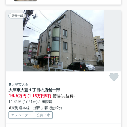
店舗一部
大津市大萱
大津市大萱１丁目の店舗一部
16.5
万円 (1.15万円/坪)
管理/共益費-
14.34坪 (47.41㎡) /- /6階建
東海道本線「瀬田」駅 徒歩2分
エレベーター
公共下水