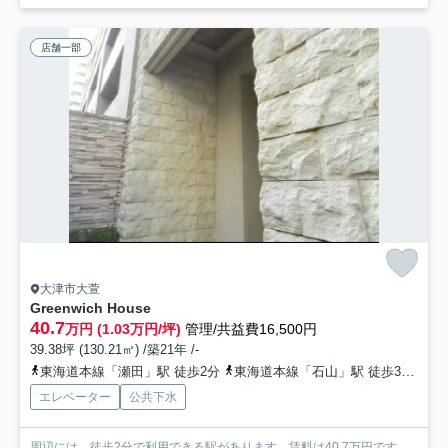
店舗一部
大津市大萱
Greenwich House
40.7
万円 (1.03万円/坪)
管理/共益費16,500円
39.38坪 (130.21㎡) /築21年 /-
東海道本線「瀬田」駅 徒歩2分
東海道本線「石山」駅 徒歩35分
東
エレベーター
公共下水
周辺には、徒歩2分で利用できる駅があります。賃料は40.7万円です。