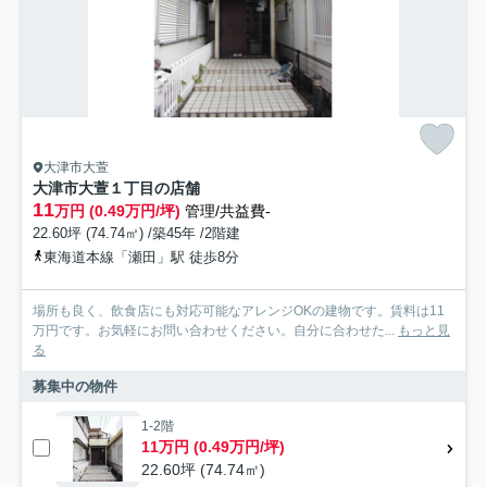
大津市大萱
大津市大萱１丁目の店舗
11
万円 (0.49万円/坪)
管理/共益費-
22.60坪 (74.74㎡) /築45年 /2階建
東海道本線「瀬田」駅 徒歩8分
場所も良く、飲食店にも対応可能なアレンジOKの建物です。賃料は11
万円です。お気軽にお問い合わせください。自分に合わせた...
もっと見
る
募集中の物件
1-2階
11万円 (0.49万円/坪)
22.60坪 (74.74㎡)