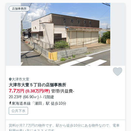
店舗事務所
大津市大萱
大津市大萱５丁目の店舗事務所
7.7
万円 (0.38万円/坪)
管理/共益費-
20.23坪 (66.90㎡) /- /1階建
東海道本線「瀬田」駅 徒歩10分
公共下水
賃料が月7.7万円の物件です。駅から徒歩10分にある物件なので、電車
利用が多い方にオススメです。