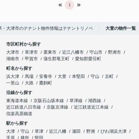
1
県・大津市のテナント物件情報はテナントリノベ
大萱の物件一覧
市区町村から探す
大津市
草津市
栗東市
近江八幡市
守山市
野洲市
湖南市
甲賀市
蒲生郡竜王町
愛知郡愛荘町
町名から探す
浜大津
馬場
安養寺
大萱
本堅田
守山
京町
一里山
大路
鷹飼町
沿線から探す
東海道本線
京阪石山坂本線
草津線
湖西線
近江鉄道八日市線
京阪京津線
近江鉄道近江本線
信楽高原鐵道
駅から探す
大津
守山
草津
近江八幡
瀬田
野洲
びわ湖浜大津
手原
膳所
堅田