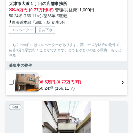
大津市大萱１丁目の店舗事務所
38.5
万円 (0.77万円/坪)
管理/共益費11,000円
50.24坪 (166.11㎡) /築35年 /3階建
東海道本線「瀬田」駅 徒歩3分
エレベーター
公共下水
こちらの物件にはエレベーターがあります。高ニーズな駅近の物件で、
徒歩3分で駅に行くことができます。とてもゆとりのある環境...
もっと
見る
募集中の物件
3F
38.5万円 (0.77万円/坪)
50.24坪 (166.11㎡)
店舗