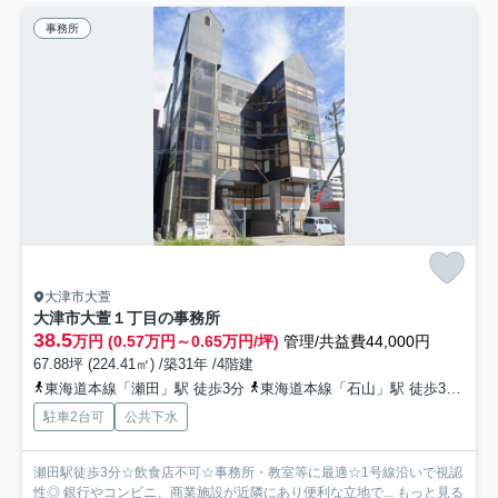
事務所
大津市大萱
大津市大萱１丁目の事務所
38.5
万円 (0.57万円～0.65万円/坪)
管理/共益費44,000円
67.88坪 (224.41㎡) /築31年 /4階建
東海道本線「瀬田」駅 徒歩3分
東海道本線「石山」駅 徒歩35分
駐車2台可
公共下水
瀬田駅徒歩3分☆飲食店不可☆事務所・教室等に最適☆1号線沿いで視認
性◎ 銀行やコンビニ、商業施設が近隣にあり便利な立地で...
もっと見る