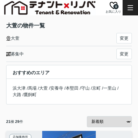
0
お気に入り
大萱の物件一覧
大萱
変更
募集中
変更
おすすめのエリア
浜大津
/
馬場
/
大萱
/
安養寺
/
本堅田
/
守山
/
京町
/
一里山
/
大路
/
鷹飼町
21
棟
29
件
店舗事務所