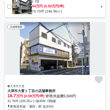
1-3階
44万円 (0.59万円/坪)
74.70坪 (246.96㎡)
店舗事務所
大津市大萱
大津市大萱１丁目の店舗事務所
18.7
万円 (0.59万円/坪)
管理/共益費5,500円
31.76坪 (105.00㎡) /築45年 /3階建
東海道本線「瀬田」駅 徒歩9分