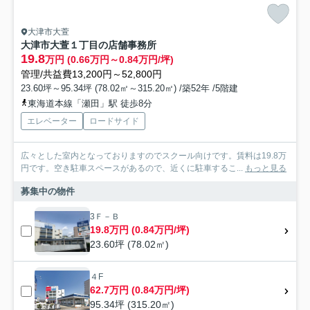
大津市大萱
大津市大萱１丁目の店舗事務所
19.8
万円 (0.66万円～0.84万円/坪)
管理/共益費13,200円～52,800円
23.60坪～95.34坪 (78.02㎡～315.20㎡) /築52年 /5階建
東海道本線「瀬田」駅 徒歩8分
エレベーター
ロードサイド
広々とした室内となっておりますのでスクール向けです。賃料は19.8万
円です。空き駐車スペースがあるので、近くに駐車するこ...
もっと見る
募集中の物件
3Ｆ－Ｂ
19.8万円 (0.84万円/坪)
23.60坪 (78.02㎡)
４F
62.7万円 (0.84万円/坪)
95.34坪 (315.20㎡)