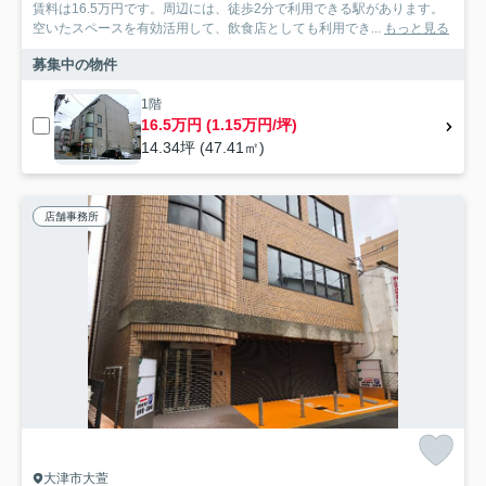
賃料は16.5万円です。周辺には、徒歩2分で利用できる駅があります。
空いたスペースを有効活用して、飲食店としても利用でき...
もっと見る
募集中の物件
1階
16.5万円 (1.15万円/坪)
14.34坪 (47.41㎡)
店舗事務所
大津市大萱