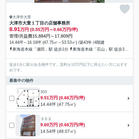
大津市大萱
大津市大萱１丁目の店舗事務所
8.91
万円 (0.55万円～0.66万円/坪)
管理/共益費15,884円～17,809円
14.44坪～16.19坪 (47.75㎡～53.53㎡) /築43年 /4階建
東海道本線「瀬田」駅 徒歩1分
東海道本線「石山」駅 徒歩36分
京
徒歩1分に駅がある物件です。賃料を10万円以下に抑えたい方におすす
めです。
募集中の物件
303
9.51万円 (0.66万円/坪)
14.44坪 (47.75㎡)
３０２
9.60万円 (0.66万円/坪)
14.54坪 (48.07㎡)