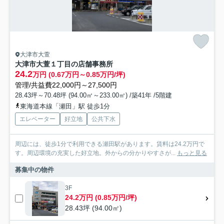
大津市大萱
大津市大萱１丁目の店舗事務所
24.2
万円 (0.67万円～0.85万円/坪)
管理/共益費22,000円～27,500円
28.43坪～70.48坪 (94.00㎡～233.00㎡) /築41年 /5階建
東海道本線「瀬田」駅 徒歩1分
エレベーター
好立地
公共下水
周辺には、徒歩1分で利用できる瀬田駅があります。賃料は24.2万円で
す。周辺環境の充実した好立地。外からの分かりやすさが...
もっと見る
募集中の物件
3F
24.2万円 (0.85万円/坪)
28.43坪 (94.00㎡)