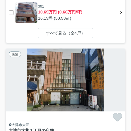
301
10.69万円 (0.66万円/坪)
16.19坪 (53.53㎡)
すべて見る（全4戸）
店舗
大津市大萱
大津市大萱１丁目の店舗