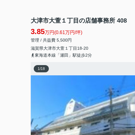
大津市大萱１丁目の店舗事務所 408
3.85
万円(0.61万円/坪)
管理 / 共益費 5,500円
滋賀県
大津市
大萱
１丁目18-20
東海道本線「瀬田」駅徒歩2分
1
/
18