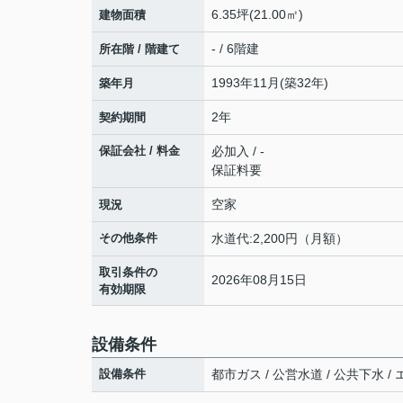
6.35坪(21.00㎡)
建物面積
- / 6階建
所在階 / 階建て
1993年11月(築32年)
築年月
2年
契約期間
保証会社 / 料金
必加入 / -
保証料要
空家
現況
その他条件
水道代:2,200円（月額）
取引条件の
2026年08月15日
有効期限
設備条件
設備条件
都市ガス / 公営水道 / 公共下水 