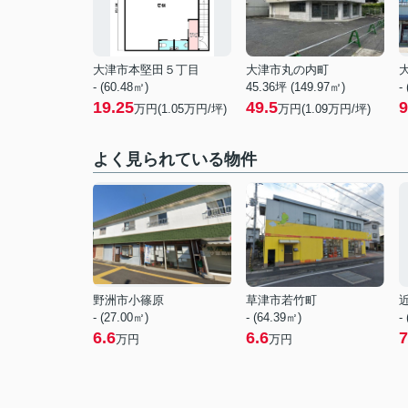
大津市本堅田５丁目
大津市丸の内町
- (60.48㎡)
45.36坪 (149.97㎡)
-
19.25
49.5
9
万円(
1.05
万円/坪)
万円(
1.09
万円/坪)
よく見られている物件
野洲市小篠原
草津市若竹町
- (27.00㎡)
- (64.39㎡)
-
6.6
6.6
7
万円
万円