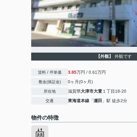
【外観】
外観です
3.85
万円 / 0.61万円
賃料 / 坪単価
0ヶ月(0ヶ月)
敷金(保証金)
滋賀県
大津市
大萱
１丁目18-20
所在地
東海道本線
「
瀬田
」駅 徒歩2分
交通
物件の特徴