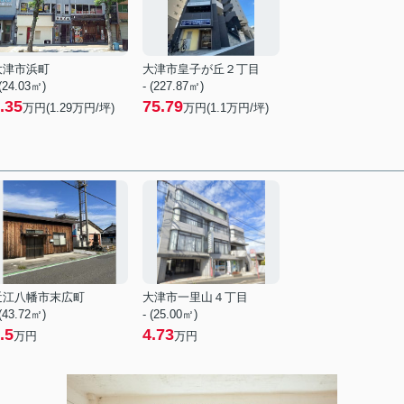
大津市浜町
大津市皇子が丘２丁目
 (24.03㎡)
- (227.87㎡)
.35
75.79
万円(
1.29
万円/坪)
万円(
1.1
万円/坪)
近江八幡市末広町
大津市一里山４丁目
 (43.72㎡)
- (25.00㎡)
.5
4.73
万円
万円