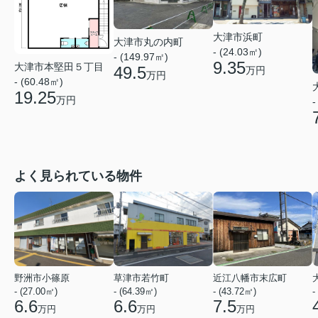
大津市浜町
大津市丸の内町
- (24.03㎡)
- (149.97㎡)
9.35
大津市本堅田５丁目
49.5
万円
万円
- (60.48㎡)
19.25
万円
-
よく見られている物件
野洲市小篠原
草津市若竹町
近江八幡市末広町
- (27.00㎡)
- (64.39㎡)
- (43.72㎡)
-
6.6
6.6
7.5
万円
万円
万円