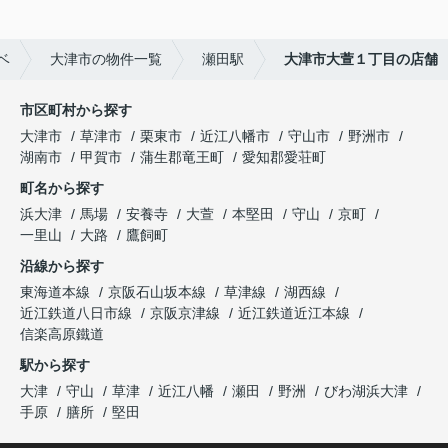
ベ
大津市の物件一覧
瀬田駅
大津市大萱１丁目の店舗
市区町村から探す
大津市
草津市
栗東市
近江八幡市
守山市
野洲市
湖南市
甲賀市
蒲生郡竜王町
愛知郡愛荘町
町名から探す
浜大津
馬場
安養寺
大萱
本堅田
守山
京町
一里山
大路
鷹飼町
沿線から探す
東海道本線
京阪石山坂本線
草津線
湖西線
近江鉄道八日市線
京阪京津線
近江鉄道近江本線
信楽高原鐵道
駅から探す
大津
守山
草津
近江八幡
瀬田
野洲
びわ湖浜大津
手原
膳所
堅田