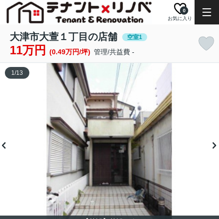
0
お気に入り
大津市大萱１丁目の店舗
空室1
11万円
(0.49万円/坪)
管理/共益費 -
1
/
13