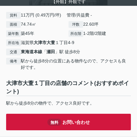
【外観】外観です
11万円 (0.49万円/坪) 管理/共益費 -
賃料
74.74㎡
22.60坪
面積
坪数
築45年
1-2階/2階建
築年数
所在階
滋賀県
大津市
大萱
１丁目4-9
所在地
東海道本線
「
瀬田
」駅 徒歩8分
交通
駅から徒歩8分の位置にある物件なので、アクセスも良
備考
好です。
大津市大萱１丁目の店舗のコメント(おすすめポイ
ント)
駅から徒歩8分の物件で、アクセス良好です。
お問い合わせ
無料