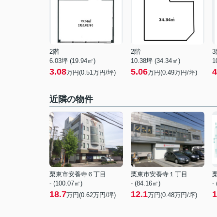
2階
2階
3
6.03坪 (19.94㎡)
10.38坪 (34.34㎡)
1
3.08
5.06
4
万円(0.51万円/坪)
万円(0.49万円/坪)
近隣の物件
栗東市安養寺６丁目
栗東市安養寺１丁目
- (100.07㎡)
- (84.16㎡)
-
18.7
12.1
1
万円(
0.62
万円/坪)
万円(
0.48
万円/坪)