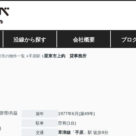
沿線から探す
会社概要
ブロ
栗東市上鈎 貸事務所
東市の物件一覧
手原駅
理/共益
1977年6月(築49年)
築年
空有(1台)
駐車
)
草津線
「
手原
」駅 徒歩9分
交通