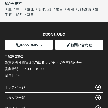
駅から探す
大津
守山
草津
近江八幡
瀬田
野洲
びわ湖浜大津
手原
膳所
堅田
株式会社UNO
077-518-0515
お問い合わせ
〒520-2352
滋賀県野洲市冨波乙798-5 レガティプラザ野洲 6号
営業時間：
9：00～18：00
定休日：
-
トップページ
スタッフ一覧
ブログトップ