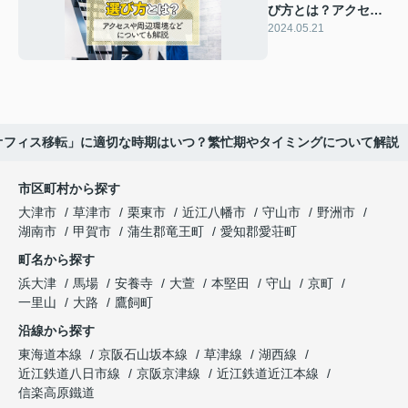
び方とは？アクセス
や周辺環境などにつ
2024.05.21
いても解説
オフィス移転」に適切な時期はいつ？繁忙期やタイミングについて解説
市区町村から探す
大津市
草津市
栗東市
近江八幡市
守山市
野洲市
湖南市
甲賀市
蒲生郡竜王町
愛知郡愛荘町
町名から探す
浜大津
馬場
安養寺
大萱
本堅田
守山
京町
一里山
大路
鷹飼町
沿線から探す
東海道本線
京阪石山坂本線
草津線
湖西線
近江鉄道八日市線
京阪京津線
近江鉄道近江本線
信楽高原鐵道