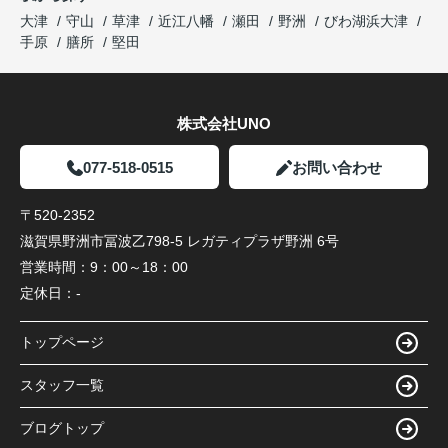
大津
守山
草津
近江八幡
瀬田
野洲
びわ湖浜大津
手原
膳所
堅田
株式会社UNO
077-518-0515
お問い合わせ
〒520-2352
滋賀県野洲市冨波乙798-5 レガティプラザ野洲 6号
営業時間：
9：00～18：00
定休日：
-
トップページ
スタッフ一覧
ブログトップ