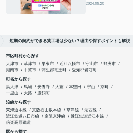
う選ぶ？流れやポイ
2024.08.20
ントをご紹介！
短期の契約ができる貸工場は少ない？理由や探すポイントも解説
市区町村から探す
大津市
草津市
栗東市
近江八幡市
守山市
野洲市
湖南市
甲賀市
蒲生郡竜王町
愛知郡愛荘町
町名から探す
浜大津
馬場
安養寺
大萱
本堅田
守山
京町
一里山
大路
鷹飼町
沿線から探す
東海道本線
京阪石山坂本線
草津線
湖西線
近江鉄道八日市線
京阪京津線
近江鉄道近江本線
信楽高原鐵道
駅から探す