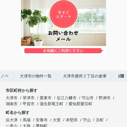
リノベ
大津市の物件一覧
大津市膳所２丁目の倉庫
1階
市区町村から探す
大津市
草津市
栗東市
近江八幡市
守山市
野洲市
湖南市
甲賀市
蒲生郡竜王町
愛知郡愛荘町
町名から探す
浜大津
馬場
安養寺
大萱
本堅田
守山
京町
一里山
大路
鷹飼町