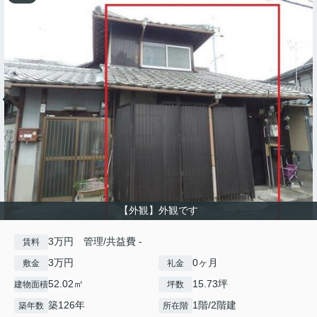
【外観】外観です
3万円 管理/共益費 -
賃料
3万円
0ヶ月
敷金
礼金
52.02㎡
15.73坪
建物面積
坪数
築126年
1階/2階建
築年数
所在階