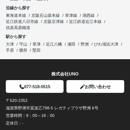
沿線から探す
東海道本線
京阪石山坂本線
草津線
湖西線
近江鉄道八日市線
京阪京津線
近江鉄道近江本線
信楽高原鐵道
駅から探す
大津
守山
草津
近江八幡
瀬田
野洲
びわ湖浜大津
手原
膳所
堅田
株式会社UNO
077-518-0515
お問い合わせ
〒520-2352
滋賀県野洲市冨波乙798-5 レガティプラザ野洲 6号
営業時間：
9：00～18：00
定休日：
-