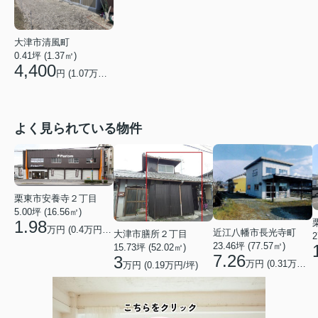
大津市清風町
0.41坪 (1.37㎡)
4,400
円 (
1.07
万円/坪)
よく見られている物件
栗東市安養寺２丁目
5.00坪 (16.56㎡)
1.98
万円 (0.4万円/坪)
近江八幡市長光寺町
大津市膳所２丁目
2
23.46坪 (77.57㎡)
15.73坪 (52.02㎡)
7.26
3
万円 (0.31万円/坪)
万円 (0.19万円/坪)