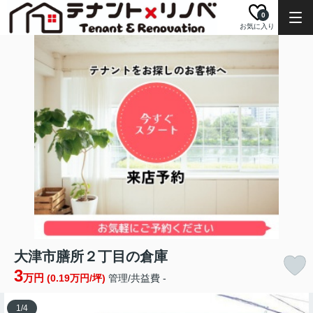
0
お気に入り
大津市膳所２丁目の倉庫
3
万円
(0.19万円/坪)
管理/共益費 -
1
/
4