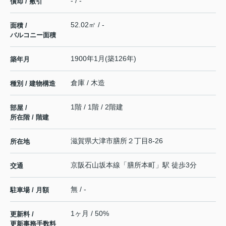
- / -
償却 / 敷引
52.02㎡ / -
面積 /
バルコニー面積
1900年1月(築126年)
築年月
倉庫 / 木造
種別 / 建物構造
1階 / 1階 / 2階建
部屋 /
所在階 / 階建
滋賀県
大津市
膳所
２丁目8-26
所在地
京阪石山坂本線
「
膳所本町
」駅 徒歩3分
交通
無 / -
駐車場 / 月額
1ヶ月 / 50%
更新料 /
更新事務手数料