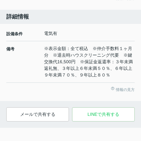
詳細情報
電気有
設備条件
※表示金額：全て税込 ※仲介手数料１ヶ月
備考
分 ※退去時ハウスクリーニング代要 ※鍵
交換代16,500円 ※保証金返還率：３年未満
返礼無、３年以上６年未満５０％、６年以上
９年未満７０％、９年以上８０％
情報の見方
メールで共有する
LINEで共有する