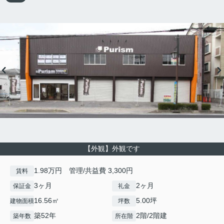
【外観】外観です
1.98万円 管理/共益費 3,300円
賃料
3ヶ月
2ヶ月
保証金
礼金
16.56㎡
5.00坪
建物面積
坪数
築52年
2階/2階建
築年数
所在階