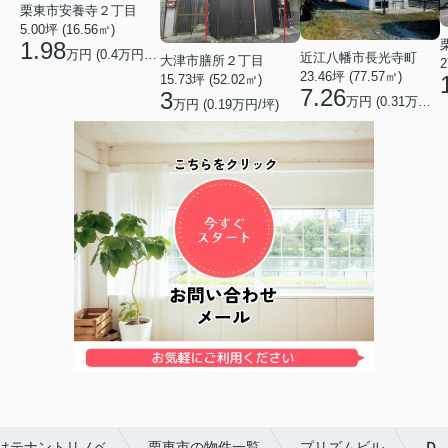
栗東市安養寺２丁目
5.00坪 (16.56㎡)
1.98
万円 (0.4万円/坪)
近江八幡市長光寺町
大津市膳所２丁目
2
23.46坪 (77.57㎡)
15.73坪 (52.02㎡)
7.26
3
万円 (0.31万円/坪)
万円 (0.19万円/坪)
はテナントリノベ
栗東市の物件一覧
プリズムビル
Ｄ