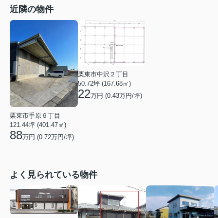
近隣の物件
栗東市中沢２丁目
50.72坪 (167.68㎡)
22
万円 (
0.43
万円/坪)
栗東市手原６丁目
121.44坪 (401.47㎡)
88
万円 (
0.72
万円/坪)
よく見られている物件