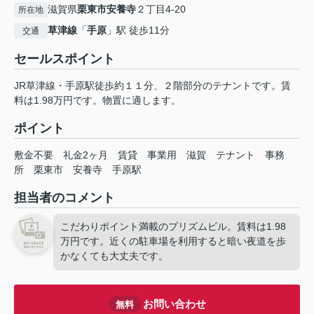
滋賀県
栗東市
安養寺
２丁目4-20
所在地
草津線
「
手原
」駅 徒歩11分
交通
セールスポイント
JR草津線・手原駅徒歩約１１分、２階部分のテナントです。賃
料は1.98万円です。物置に適します。
ポイント
敷金不要
礼金2ヶ月
賃貸
事業用
滋賀
テナント
事務
所
栗東市
安養寺
手原駅
担当者のコメント
こだわりポイント満載のプリズムビル。賃料は1.98
万円です。近くの駐車場を利用すると暗い夜道を歩
かなくても大丈夫です。
お問い合わせ
無料