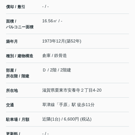
- / -
償却 / 敷引
16.56㎡ / -
面積 /
バルコニー面積
1973年12月(築52年)
築年月
倉庫 / 鉄骨造
種別 / 建物構造
Ｄ / 2階 / 2階建
部屋 /
所在階 / 階建
滋賀県
栗東市
安養寺
２丁目4-20
所在地
草津線
「
手原
」駅 徒歩11分
交通
近隣(1台) / 6,600円 (税込)
駐車場 / 月額
- / -
更新料 /