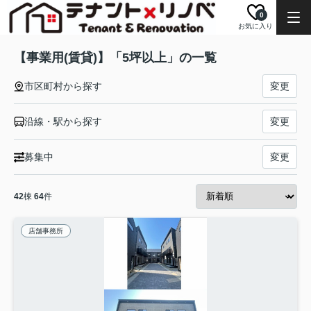
0
お気に入り
【事業用(賃貸)】「5坪以上」の一覧
市区町村から探す
変更
沿線・駅から探す
変更
募集中
変更
42
棟
64
件
店舗事務所