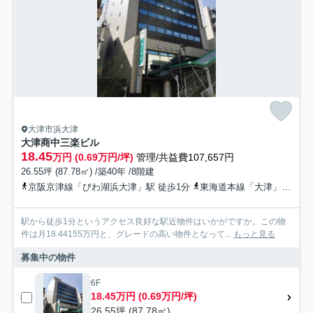
大津市浜大津
大津商中三楽ビル
18.45
万円 (0.69万円/坪)
管理/共益費107,657円
26.55坪 (87.78㎡) /築40年 /8階建
京阪京津線「びわ湖浜大津」駅 徒歩1分
東海道本線「大津」駅 徒歩16分
駅から徒歩1分というアクセス良好な駅近物件はいかがですか。この物
件は月18.44155万円と、グレードの高い物件となって...
もっと見る
募集中の物件
6F
18.45万円 (0.69万円/坪)
26.55坪 (87.78㎡)