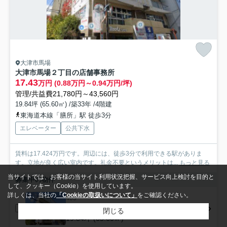
大津市馬場
大津市馬場２丁目の店舗事務所
17.43
万円 (0.88万円～0.94万円/坪)
管理/共益費21,780円～43,560円
19.84坪 (65.60㎡) /築33年 /4階建
東海道本線「膳所」駅 徒歩3分
エレベーター
公共下水
賃料は17.424万円です。周辺には、徒歩3分で利用できる駅がありま
す。立地が良く広い室内です。礼金不要というメリットは...
もっと見る
当サイトでは、お客様の当サイト利用状況把握、サービス向上検討を目的と
募集中の物件
して、クッキー（Cookie）を使用しています。
詳しくは、当社の
「Cookieの取扱いについて」
をご確認ください。
405
17.43万円 (0.88万円/坪)
閉じる
19.84坪 (65.60㎡)