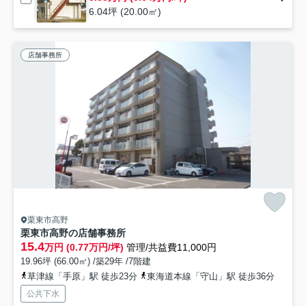
6.04坪 (20.00㎡)
店舗事務所
栗東市高野
栗東市高野の店舗事務所
15.4
万円 (0.77万円/坪)
管理/共益費11,000円
19.96坪 (66.00㎡) /築29年 /7階建
草津線「手原」駅 徒歩23分
東海道本線「守山」駅 徒歩36分
公共下水