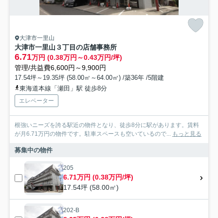
大津市一里山
大津市一里山３丁目の店舗事務所
6.71
万円 (0.38万円～0.43万円/坪)
管理/共益費6,600円～9,900円
17.54坪～19.35坪 (58.00㎡～64.00㎡) /築36年 /5階建
東海道本線「瀬田」駅 徒歩8分
エレベーター
根強いニーズを誇る駅近の物件となり、徒歩8分に駅があります。賃料
が月6.71万円の物件です。駐車スペースも空いているので...
もっと見る
募集中の物件
205
6.71万円 (0.38万円/坪)
17.54坪 (58.00㎡)
202-B