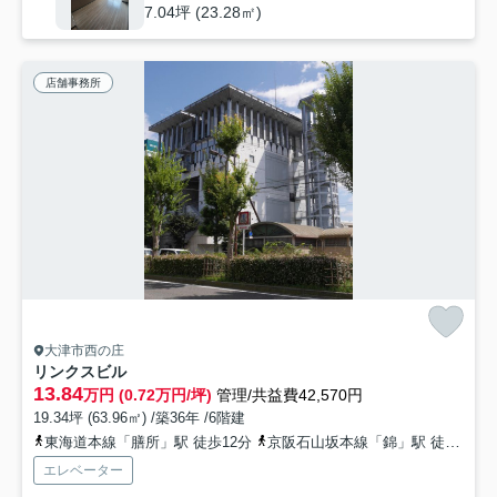
7.04坪 (23.28㎡)
店舗事務所
大津市西の庄
リンクスビル
13.84
万円 (0.72万円/坪)
管理/共益費42,570円
19.34坪 (63.96㎡) /築36年 /6階建
東海道本線「膳所」駅 徒歩12分
京阪石山坂本線「錦」駅 徒歩9分
エレベーター