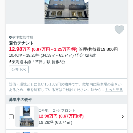
草津市若竹町
若竹テナント
12.98
万円 (0.67万円～1.25万円/坪)
管理/共益費19,800円
10.40坪～19.28坪 (34.39㎡～63.74㎡) /予定 /2階建
東海道本線「草津」駅 徒歩8分
公共下水
設備・環境ともに良い15.18万円の物件です。敷地内に駐車場の空きが
あるため、車を所有している方はご検討ください。駅から...
もっと見る
募集中の物件
C号地 ２Fとフロント
12.98万円 (0.67万円/坪)
19.28坪 (63.74㎡)