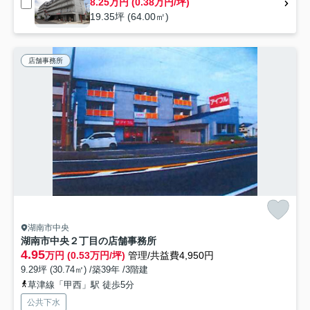
8.25万円 (0.38万円/坪)
19.35坪 (64.00㎡)
店舗事務所
湖南市中央
湖南市中央２丁目の店舗事務所
4.95
万円 (0.53万円/坪)
管理/共益費4,950円
9.29坪 (30.74㎡) /築39年 /3階建
草津線「甲西」駅 徒歩5分
公共下水