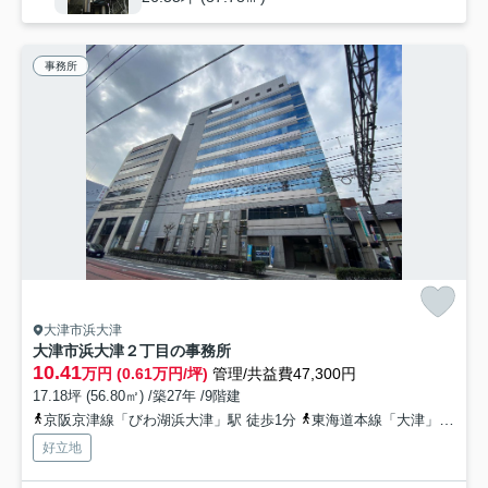
事務所
大津市浜大津
大津市浜大津２丁目の事務所
10.41
万円 (0.61万円/坪)
管理/共益費47,300円
17.18坪 (56.80㎡) /築27年 /9階建
京阪京津線「びわ湖浜大津」駅 徒歩1分
東海道本線「大津」駅 徒歩13分
好立地