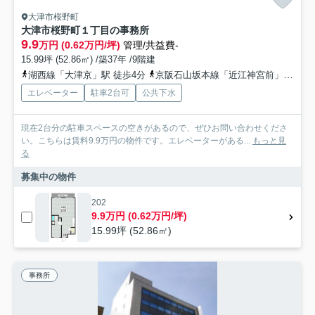
大津市桜野町
大津市桜野町１丁目の事務所
9.9
万円 (0.62万円/坪)
管理/共益費-
15.99坪 (52.86㎡) /築37年 /9階建
湖西線「大津京」駅 徒歩4分
京阪石山坂本線「近江神宮前」駅 徒歩3分
エレベーター
駐車2台可
公共下水
現在2台分の駐車スペースの空きがあるので、ぜひお問い合わせくださ
い。こちらは賃料9.9万円の物件です。エレベーターがある...
もっと見
る
募集中の物件
202
9.9万円 (0.62万円/坪)
15.99坪 (52.86㎡)
事務所