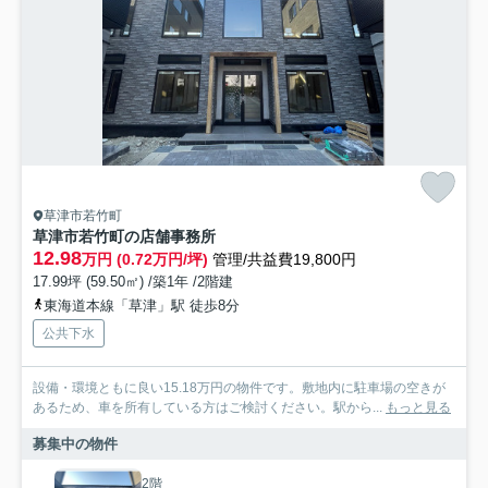
草津市若竹町
草津市若竹町の店舗事務所
12.98
万円 (0.72万円/坪)
管理/共益費19,800円
17.99坪 (59.50㎡) /築1年 /2階建
東海道本線「草津」駅 徒歩8分
公共下水
設備・環境ともに良い15.18万円の物件です。敷地内に駐車場の空きが
あるため、車を所有している方はご検討ください。駅から...
もっと見る
募集中の物件
2階