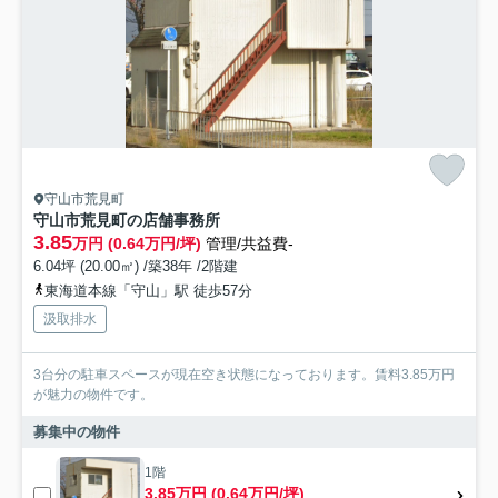
守山市荒見町
守山市荒見町の店舗事務所
3.85
万円 (0.64万円/坪)
管理/共益費-
6.04坪 (20.00㎡) /築38年 /2階建
東海道本線「守山」駅 徒歩57分
汲取排水
3台分の駐車スペースが現在空き状態になっております。賃料3.85万円
が魅力の物件です。
募集中の物件
1階
3.85万円 (0.64万円/坪)