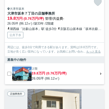
大津市坂本
大津市坂本７丁目の店舗事務所
19.8
万円 (0.76万円/坪)
管理/共益費-
26.05坪 (86.12㎡) /築33年 /2階建
湖西線「比叡山坂本」駅 徒歩3分
京阪石山坂本線「坂本比叡山口」駅 徒歩8分
公共下水
周辺には、徒歩3分で利用できる駅があります。賃料は19.8万円です。
立地が良く広い室内になっています。お気軽にお問い合わ...
もっと見る
募集中の物件
２階
19.8万円 (0.76万円/坪)
26.05坪 (86.12㎡)
店舗事務所