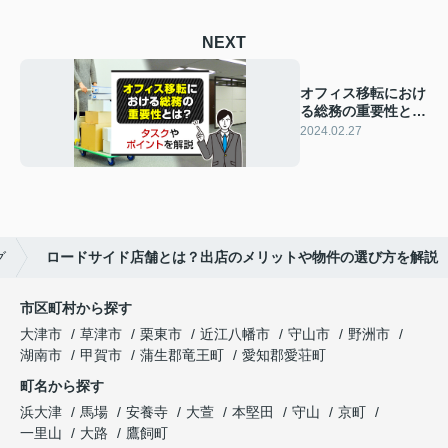
NEXT
オフィス移転におけ
る総務の重要性と
は？タスクやポイン
2024.02.27
トを解説
グ
ロードサイド店舗とは？出店のメリットや物件の選び方を解説
市区町村から探す
大津市
草津市
栗東市
近江八幡市
守山市
野洲市
湖南市
甲賀市
蒲生郡竜王町
愛知郡愛荘町
町名から探す
浜大津
馬場
安養寺
大萱
本堅田
守山
京町
一里山
大路
鷹飼町