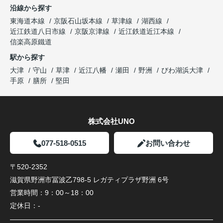
沿線から探す
東海道本線
京阪石山坂本線
草津線
湖西線
近江鉄道八日市線
京阪京津線
近江鉄道近江本線
信楽高原鐵道
駅から探す
大津
守山
草津
近江八幡
瀬田
野洲
びわ湖浜大津
手原
膳所
堅田
株式会社UNO
077-518-0515
お問い合わせ
〒520-2352
滋賀県野洲市冨波乙798-5 レガティプラザ野洲 6号
営業時間：
9：00～18：00
定休日：
-