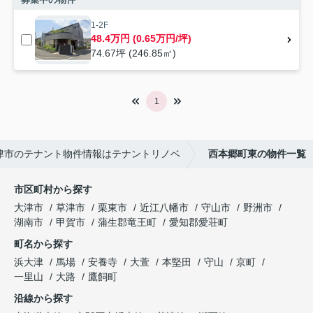
1-2F
48.4万円 (0.65万円/坪)
74.67坪 (246.85㎡)
1
津市のテナント物件情報はテナントリノベ
西本郷町東の物件一覧
市区町村から探す
大津市
草津市
栗東市
近江八幡市
守山市
野洲市
湖南市
甲賀市
蒲生郡竜王町
愛知郡愛荘町
町名から探す
浜大津
馬場
安養寺
大萱
本堅田
守山
京町
一里山
大路
鷹飼町
沿線から探す