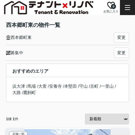
0
お気に入り
西本郷町東の物件一覧
西本郷町東
変更
募集中
変更
おすすめのエリア
浜大津
/
馬場
/
大萱
/
安養寺
/
本堅田
/
守山
/
京町
/
一里山
/
大路
/
鷹飼町
1
棟
1
件
店舗一部