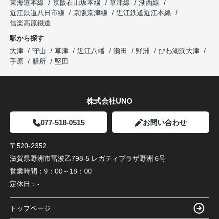
東海道本線
京阪石山坂本線
草津線
湖西線
近江鉄道八日市線
京阪京津線
近江鉄道近江本線
信楽高原鐵道
駅から探す
大津
守山
草津
近江八幡
瀬田
野洲
びわ湖浜大津
手原
膳所
堅田
株式会社UNO
077-518-0515
お問い合わせ
〒520-2352
滋賀県野洲市冨波乙798-5 レガティプラザ野洲 6号
営業時間：
9：00～18：00
定休日：
-
トップページ