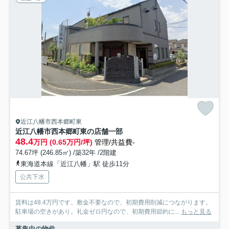
近江八幡市西本郷町東
近江八幡市西本郷町東の店舗一部
48.4
万円 (0.65万円/坪)
管理/共益費-
74.67坪 (246.85㎡) /築32年 /2階建
東海道本線「近江八幡」駅 徒歩11分
公共下水
賃料は48.4万円です。敷金不要なので、初期費用削減につながります。
駐車場の空きがあり。礼金ゼロ円なので、初期費用節約に...
もっと見る
募集中の物件