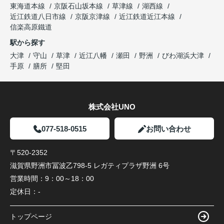
東海道本線
京阪石山坂本線
草津線
湖西線
近江鉄道八日市線
京阪京津線
近江鉄道近江本線
信楽高原鐵道
駅から探す
大津
守山
草津
近江八幡
瀬田
野洲
びわ湖浜大津
手原
膳所
堅田
株式会社UNO
077-518-0515
お問い合わせ
〒520-2352
滋賀県野洲市冨波乙798-5 レガティプラザ野洲 6号
営業時間：
9：00～18：00
定休日：
-
トップページ