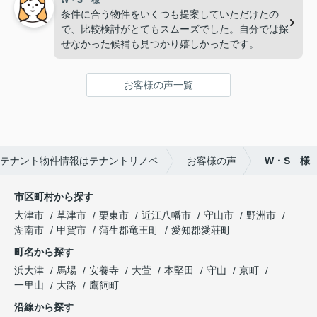
W・S 様
条件に合う物件をいくつも提案していただけたの
で、比較検討がとてもスムーズでした。自分では探
せなかった候補も見つかり嬉しかったです。
お客様の声一覧
テナント物件情報はテナントリノベ
お客様の声
W・S 様
市区町村から探す
大津市
草津市
栗東市
近江八幡市
守山市
野洲市
湖南市
甲賀市
蒲生郡竜王町
愛知郡愛荘町
町名から探す
浜大津
馬場
安養寺
大萱
本堅田
守山
京町
一里山
大路
鷹飼町
沿線から探す