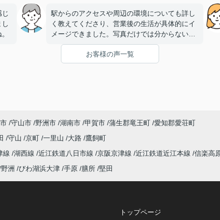
感じ
駅からのアクセスや周辺の環境についても詳し
まし
く教えてくださり、営業後の生活が具体的にイ
ね。
メージできました。写真だけでは分からない情
報がありがたかったです。
お客様の声一覧
市
守山市
野洲市
湖南市
甲賀市
蒲生郡竜王町
愛知郡愛荘町
田
守山
京町
一里山
大路
鷹飼町
津線
湖西線
近江鉄道八日市線
京阪京津線
近江鉄道近江本線
信楽高
野洲
びわ湖浜大津
手原
膳所
堅田
トップページ