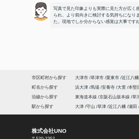
写真で見た印象よりも実際に見た方が広く
られ、より前向きに検討する気持ちになり
た。現地でしか分からない感覚は大事です
市区町村から探す
大津市
草津市
栗東市
近江八幡
町名から探す
浜大津
馬場
安養寺
大萱
本堅
沿線から探す
東海道本線
京阪石山坂本線
草
駅から探す
大津
守山
草津
近江八幡
瀬田
株式会社UNO
〒520-2352