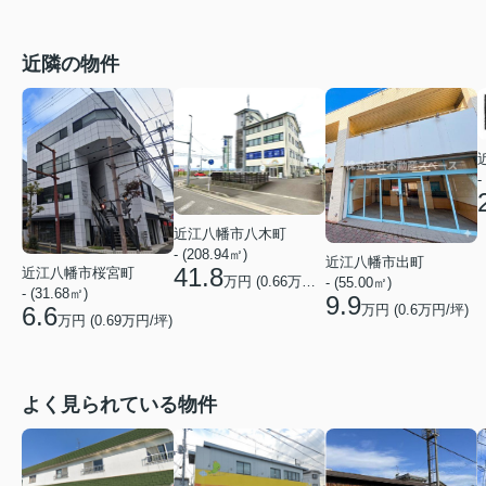
近隣の物件
-
近江八幡市八木町
- (208.94㎡)
近江八幡市出町
41.8
近江八幡市桜宮町
万円 (
0.66
万円/坪)
- (55.00㎡)
- (31.68㎡)
9.9
万円 (
0.6
万円/坪)
6.6
万円 (
0.69
万円/坪)
よく見られている物件