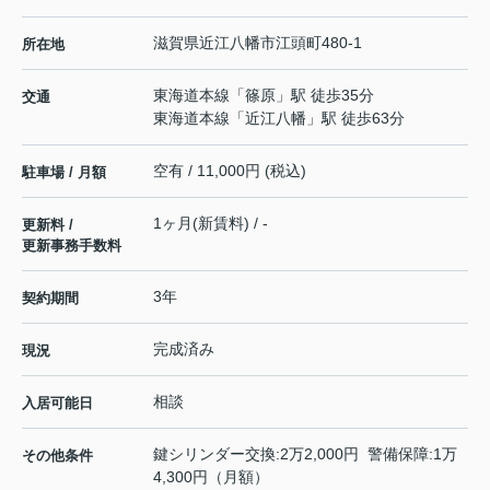
滋賀県
近江八幡市
江頭町
480-1
所在地
東海道本線
「
篠原
」駅 徒歩35分
交通
東海道本線
「
近江八幡
」駅 徒歩63分
空有 / 11,000円 (税込)
駐車場 / 月額
1ヶ月(新賃料) / -
更新料 /
更新事務手数料
3年
契約期間
完成済み
現況
相談
入居可能日
鍵シリンダー交換:2万2,000円 警備保障:1万
その他条件
4,300円（月額）