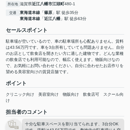
滋賀県
近江八幡市
江頭町
480-1
所在地
東海道本線
「
篠原
」駅 徒歩35分
交通
東海道本線
「
近江八幡
」駅 徒歩63分
セールスポイント
駐車場が空いているので、車の駐車場所も心配ありません。賃料
は43.56万円です。車を3台所有していても問題ありません。自分
のお店として飲食店を開きたい方に適した建物です。どんな業種
の飲食店でも利用可能なので、幅広く使えます。物販向けなの
で、お気軽にお問い合わせください。自分に合わせたお店作りを
望める美容室向けの賃貸店舗です。
ポイント
クリニック向け
美容室向け
物販向け
飲食店可
スクール向
け
担当者のコメント
十分な駐車スペースを割り当てられます、3台分OK