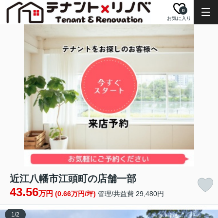
0
お気に入り
近江八幡市江頭町の店舗一部
43.56
万円
(0.66万円/坪)
管理/共益費 29,480円
1
/
2