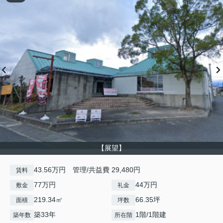
【展望】
43.56万円 管理/共益費 29,480円
賃料
77万円
44万円
敷金
礼金
219.34㎡
66.35坪
面積
坪数
築33年
1階/1階建
築年数
所在階