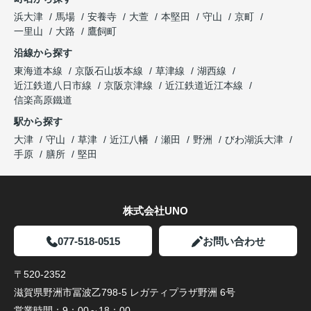
浜大津
馬場
安養寺
大萱
本堅田
守山
京町
一里山
大路
鷹飼町
沿線から探す
東海道本線
京阪石山坂本線
草津線
湖西線
近江鉄道八日市線
京阪京津線
近江鉄道近江本線
信楽高原鐵道
駅から探す
大津
守山
草津
近江八幡
瀬田
野洲
びわ湖浜大津
手原
膳所
堅田
株式会社UNO
077-518-0515
お問い合わせ
〒520-2352
滋賀県野洲市冨波乙798-5 レガティプラザ野洲 6号
営業時間：
9：00～18：00