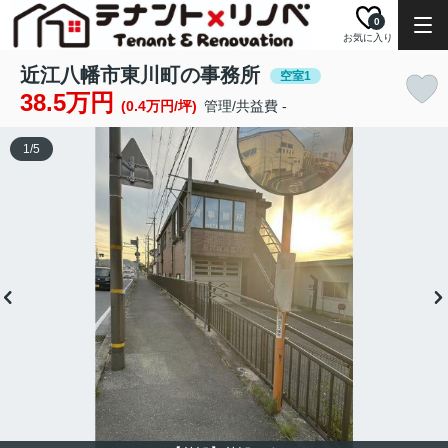
0
お気に入り
近江八幡市東川町の事務所
空室1
38.5万円
(0.4万円/坪)
管理/共益費 -
1
/
5