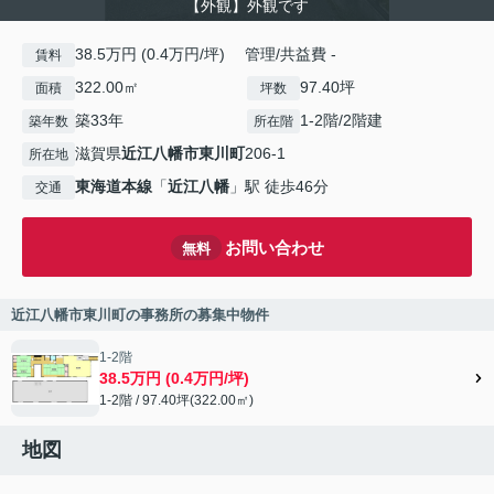
【外観】外観です
38.5万円 (0.4万円/坪) 管理/共益費 -
賃料
322.00㎡
97.40坪
面積
坪数
築33年
1-2階/2階建
築年数
所在階
滋賀県
近江八幡市
東川町
206-1
所在地
東海道本線
「
近江八幡
」駅 徒歩46分
交通
お問い合わせ
無料
近江八幡市東川町の事務所の募集中物件
1-2階
38.5万円 (0.4万円/坪)
1-2階 / 97.40坪(322.00㎡)
地図