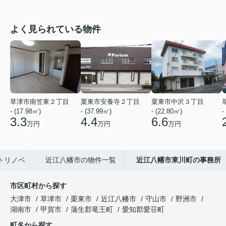
よく見られている物件
草津市南笠東２丁目
栗東市安養寺２丁目
栗東市中沢３丁目
- (17.98㎡)
- (37.99㎡)
- (22.80㎡)
-
3.3
4.4
6.6
万円
万円
万円
トリノベ
近江八幡市の物件一覧
近江八幡市東川町の事務所
市区町村から探す
大津市
草津市
栗東市
近江八幡市
守山市
野洲市
湖南市
甲賀市
蒲生郡竜王町
愛知郡愛荘町
町名から探す