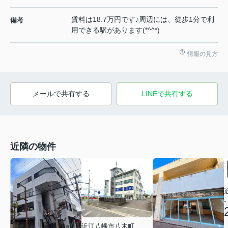
賃料は18.7万円です♪周辺には、徒歩1分で利
備考
用できる駅があります(*^^*)
情報の見方
メールで共有する
LINEで共有する
近隣の物件
-
近江八幡市八木町