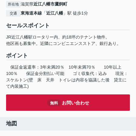
滋賀県
近江八幡市
鷹飼町
所在地
東海道本線
「
近江八幡
」駅 徒歩1分
交通
セールスポイント
JR近江八幡駅ロータリー内、約18坪のテナント物件。
他区画も募集中。近隣にコンビニエンスストア、銀行あり。
ポイント
保証金返還率：3年未満20％
10年未満70％
10年以上
100％
保証金分割払い可能
ゴミ収集代：込み
現況：
スケルトン(壁
床
天井
トイレは内容を協議した後
貸主に
て内装施工)
お問い合わせ
無料
地図