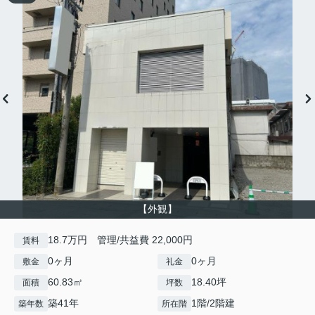
【外観】
18.7万円 管理/共益費 22,000円
賃料
0ヶ月
0ヶ月
敷金
礼金
60.83㎡
18.40坪
面積
坪数
築41年
1階/2階建
築年数
所在階