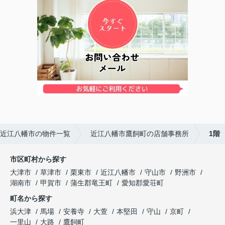
近江八幡市の物件一覧
近江八幡市鷹飼町の店舗事務所
1階
市区町村から探す
大津市
草津市
栗東市
近江八幡市
守山市
野洲市
湖南市
甲賀市
蒲生郡竜王町
愛知郡愛荘町
町名から探す
浜大津
馬場
安養寺
大萱
本堅田
守山
京町
一里山
大路
鷹飼町