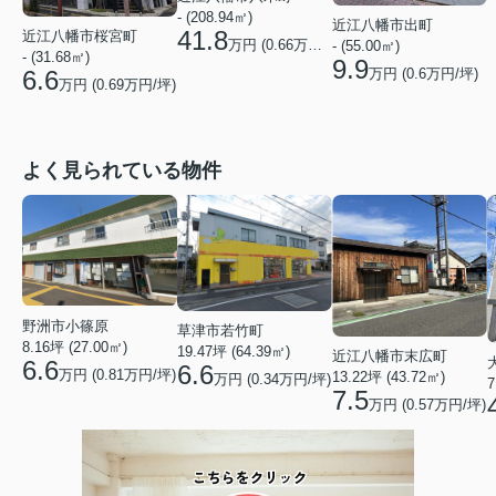
- (208.94㎡)
近江八幡市出町
41.8
近江八幡市桜宮町
万円 (
0.66
万円/坪)
- (55.00㎡)
- (31.68㎡)
9.9
万円 (
0.6
万円/坪)
6.6
万円 (
0.69
万円/坪)
よく見られている物件
野洲市小篠原
草津市若竹町
8.16坪 (27.00㎡)
19.47坪 (64.39㎡)
近江八幡市末広町
6.6
6.6
万円 (0.81万円/坪)
13.22坪 (43.72㎡)
万円 (0.34万円/坪)
7
7.5
万円 (0.57万円/坪)