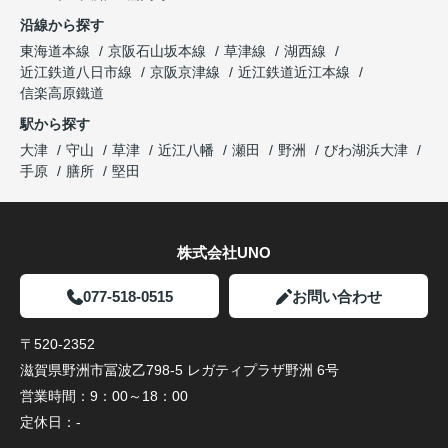
沿線から探す
東海道本線
京阪石山坂本線
草津線
湖西線
近江鉄道八日市線
京阪京津線
近江鉄道近江本線
信楽高原鐵道
駅から探す
大津
守山
草津
近江八幡
瀬田
野洲
びわ湖浜大津
手原
膳所
堅田
株式会社UNO
077-518-0515
お問い合わせ
〒520-2352
滋賀県野洲市冨波乙798-5 レガティプラザ野洲 6号
営業時間：
9：00～18：00
定休日：
-