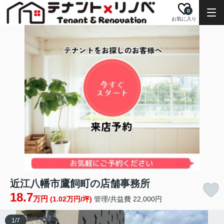
0
お気に入り
近江八幡市鷹飼町の店舗事務所
18.7
万円
(1.02万円/坪)
管理/共益費 22,000円
1
/
7