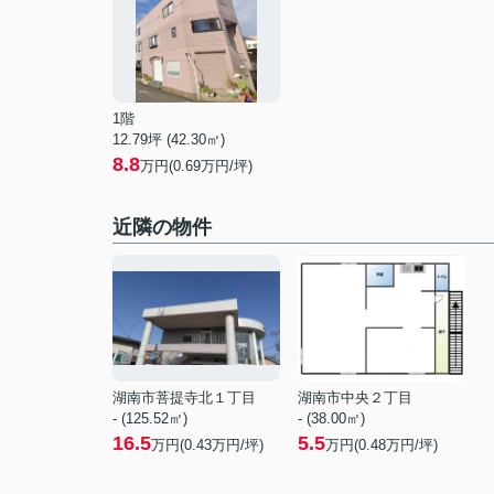
1階
12.79坪 (42.30㎡)
8.8
万円(0.69万円/坪)
近隣の物件
湖南市菩提寺北１丁目
湖南市中央２丁目
- (125.52㎡)
- (38.00㎡)
16.5
5.5
万円(
0.43
万円/坪)
万円(
0.48
万円/坪)