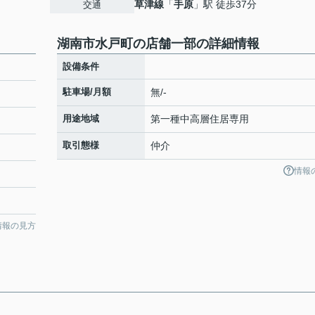
草津線
「
手原
」駅 徒歩37分
交通
湖南市水戸町の店舗一部の詳細情報
設備条件
駐車場/月額
無/-
用途地域
第一種中高層住居専用
取引態様
仲介
情報
情報の見方