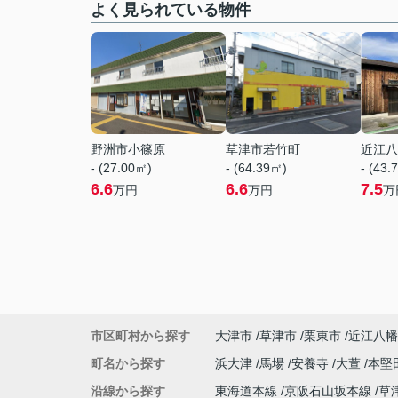
よく見られている物件
野洲市小篠原
草津市若竹町
近江八
- (27.00㎡)
- (64.39㎡)
- (43.
6.6
6.6
7.5
万円
万円
万
市区町村から探す
大津市
草津市
栗東市
近江八幡
町名から探す
浜大津
馬場
安養寺
大萱
本堅
沿線から探す
東海道本線
京阪石山坂本線
草