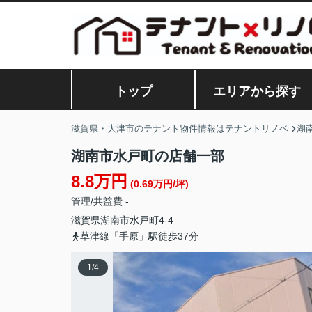
トップ
エリアから探す
滋賀県・大津市のテナント物件情報はテナントリノベ
湖
湖南市水戸町の店舗一部
8.8万円
(0.69万円/坪)
管理/共益費 -
滋賀県
湖南市
水戸町
4-4
草津線「手原」駅徒歩37分
1
/
4