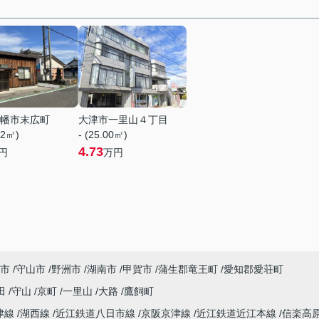
幡市末広町
大津市一里山４丁目
72㎡)
- (25.00㎡)
4.73
円
万円
市
守山市
野洲市
湖南市
甲賀市
蒲生郡竜王町
愛知郡愛荘町
田
守山
京町
一里山
大路
鷹飼町
津線
湖西線
近江鉄道八日市線
京阪京津線
近江鉄道近江本線
信楽高