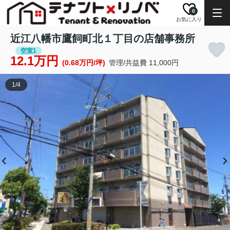
0
お気に入り
近江八幡市鷹飼町北１丁目の店舗事務所
空室1
12.1万円
(0.68万円/坪)
管理/共益費 11,000円
1
/
4