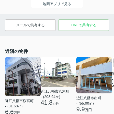
地図アプリで見る
メールで共有する
LINEで共有する
近隣の物件
-
近江八幡市八木町
- (208.94㎡)
近江八幡市出町
近江八幡市桜宮町
41.8
万円
- (55.00㎡)
- (31.68㎡)
9.9
万円
6.6
万円