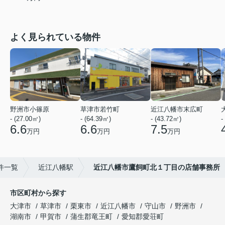
よく見られている物件
野洲市小篠原
草津市若竹町
近江八幡市末広町
- (27.00㎡)
- (64.39㎡)
- (43.72㎡)
-
6.6
6.6
7.5
万円
万円
万円
件一覧
近江八幡駅
近江八幡市鷹飼町北１丁目の店舗事務所
市区町村から探す
大津市
草津市
栗東市
近江八幡市
守山市
野洲市
湖南市
甲賀市
蒲生郡竜王町
愛知郡愛荘町