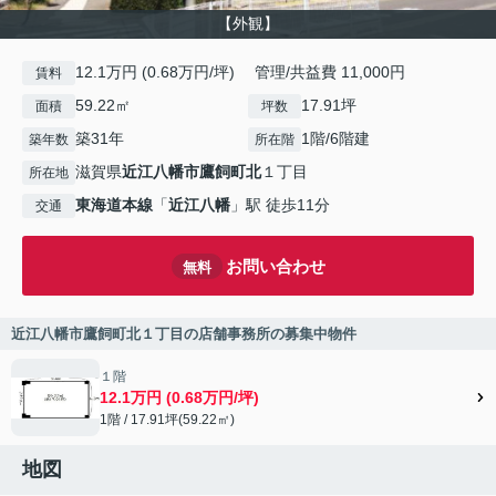
【外観】
12.1万円 (0.68万円/坪) 管理/共益費 11,000円
賃料
59.22㎡
17.91坪
面積
坪数
築31年
1階/6階建
築年数
所在階
滋賀県
近江八幡市
鷹飼町北
１丁目
所在地
東海道本線
「
近江八幡
」駅 徒歩11分
交通
お問い合わせ
無料
近江八幡市鷹飼町北１丁目の店舗事務所の募集中物件
１階
12.1万円 (0.68万円/坪)
1階 / 17.91坪(59.22㎡)
地図