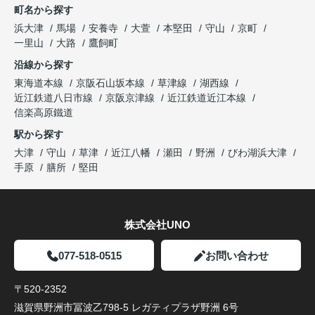
町名から探す
浜大津
馬場
安養寺
大萱
本堅田
守山
京町
一里山
大路
鷹飼町
沿線から探す
東海道本線
京阪石山坂本線
草津線
湖西線
近江鉄道八日市線
京阪京津線
近江鉄道近江本線
信楽高原鐵道
駅から探す
大津
守山
草津
近江八幡
瀬田
野洲
びわ湖浜大津
手原
膳所
堅田
株式会社UNO
077-518-0515
お問い合わせ
〒520-2352
滋賀県野洲市冨波乙798-5 レガティプラザ野洲 6号