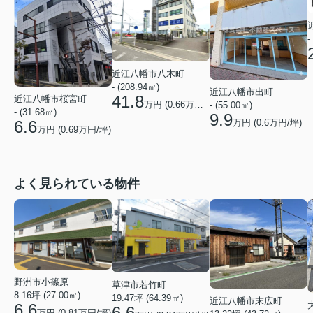
-
近江八幡市八木町
- (208.94㎡)
近江八幡市出町
41.8
近江八幡市桜宮町
万円 (
0.66
万円/坪)
- (55.00㎡)
- (31.68㎡)
9.9
万円 (
0.6
万円/坪)
6.6
万円 (
0.69
万円/坪)
よく見られている物件
野洲市小篠原
草津市若竹町
8.16坪 (27.00㎡)
19.47坪 (64.39㎡)
近江八幡市末広町
6.6
6.6
万円 (0.81万円/坪)