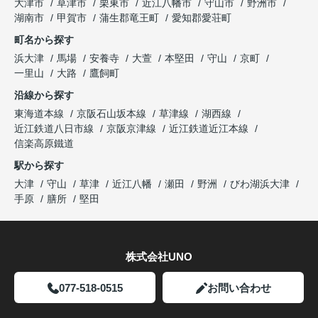
大津市
草津市
栗東市
近江八幡市
守山市
野洲市
湖南市
甲賀市
蒲生郡竜王町
愛知郡愛荘町
町名から探す
浜大津
馬場
安養寺
大萱
本堅田
守山
京町
一里山
大路
鷹飼町
沿線から探す
東海道本線
京阪石山坂本線
草津線
湖西線
近江鉄道八日市線
京阪京津線
近江鉄道近江本線
信楽高原鐵道
駅から探す
大津
守山
草津
近江八幡
瀬田
野洲
びわ湖浜大津
手原
膳所
堅田
株式会社UNO
077-518-0515
お問い合わせ