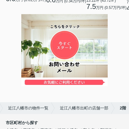
13.22坪 (43.72㎡)
万円 (0.34万円/坪)
7
7.5
万円 (0.57万円/坪)
近江八幡市の物件一覧
近江八幡市出町の店舗一部
2階
市区町村から探す