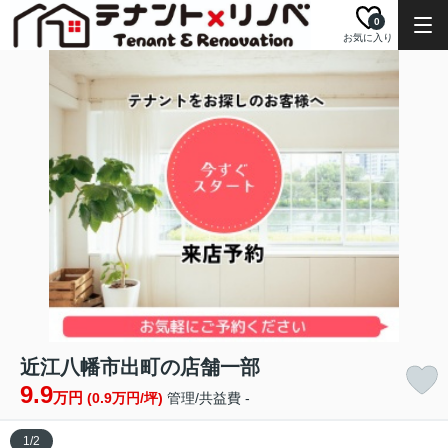
0
お気に入り
近江八幡市出町の店舗一部
9.9
万円
(0.9万円/坪)
管理/共益費 -
1
/
2