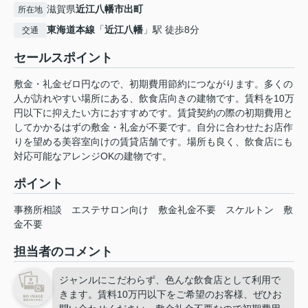
滋賀県
近江八幡市
出町
所在地
東海道本線
「
近江八幡
」駅 徒歩8分
交通
セールスポイント
敷金・礼金ゼロ円なので、初期費用節約につながります。多くの
人が訪れやすい場所にある、飲食店向きの建物です。賃料を10万
円以下に抑えたい方におすすめです。賃貸契約の際の初期費用と
してかかるはずの敷金・礼金が不要です。自分に合わせたお店作
りを望める美容室向けの賃貸店舗です。場所も良く、飲食店にも
対応可能なアレンジOKの建物です。
ポイント
事務所相談
エステサロン向け
敷金礼金不要
スケルトン
敷
金不要
担当者のコメント
ジャンルにこだわらず、色んな飲食店として利用で
きます。賃料10万円以下をご希望のお客様、ぜひお