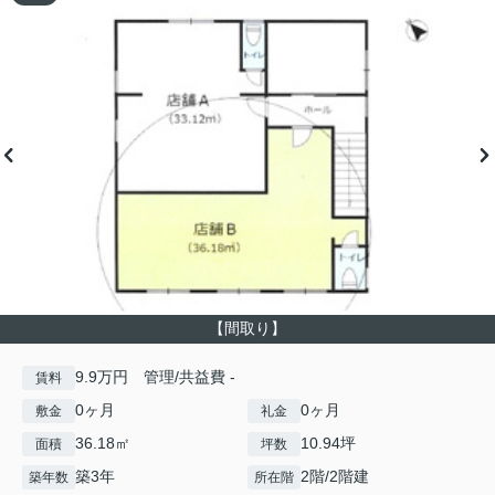
【間取り】
9.9万円 管理/共益費 -
賃料
0ヶ月
0ヶ月
敷金
礼金
36.18㎡
10.94坪
面積
坪数
築3年
2階/2階建
築年数
所在階