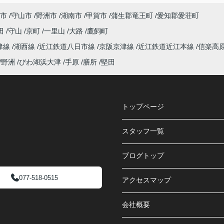
市
守山市
野洲市
湖南市
甲賀市
蒲生郡竜王町
愛知郡愛荘町
田
守山
京町
一里山
大路
鷹飼町
津線
湖西線
近江鉄道八日市線
京阪京津線
近江鉄道近江本線
信楽高
野洲
びわ湖浜大津
手原
膳所
堅田
トップページ
スタッフ一覧
ブログトップ
077-518-0515
アクセスマップ
会社概要