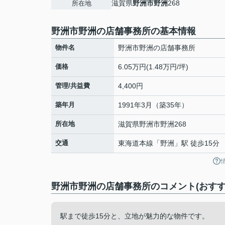
滋賀県
野洲市
野洲
268
所在地
野洲市野洲の店舗事務所の基本情報
物件名
野洲市野洲の店舗事務所
価格
6.05万円(1.48万円/坪)
管理/共益費
4,400円
築年月
1991年3月（築35年）
所在地
滋賀県
野洲市
野洲
268
交通
東海道本線
「
野洲
」駅 徒歩15分
野洲市野洲の店舗事務所のコメント(おすす
駅まで徒歩15分と、立地が魅力的な物件です。