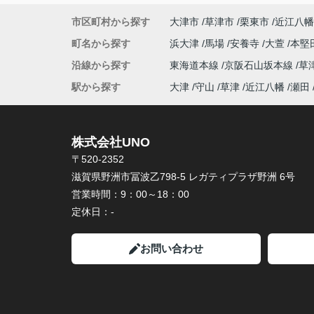
市区町村から探す
大津市
草津市
栗東市
近江八幡
町名から探す
浜大津
馬場
安養寺
大萱
本堅
沿線から探す
東海道本線
京阪石山坂本線
草
駅から探す
大津
守山
草津
近江八幡
瀬田
株式会社UNO
〒520-2352
滋賀県野洲市冨波乙798-5 レガティプラザ野洲 6号
営業時間：
9：00～18：00
定休日：
-
お問い合わせ