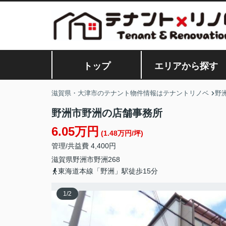
トップ
エリアから探す
滋賀県・大津市のテナント物件情報はテナントリノベ
野
野洲市野洲の店舗事務所
6.05万円
(1.48万円/坪)
管理/共益費 4,400円
滋賀県
野洲市
野洲
268
東海道本線「野洲」駅徒歩15分
1
/
2