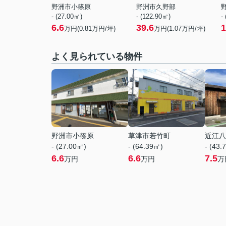
野洲市小篠原
野洲市久野部
- (27.00㎡)
- (122.90㎡)
-
6.6
39.6
1
万円(
0.81
万円/坪)
万円(
1.07
万円/坪)
よく見られている物件
野洲市小篠原
草津市若竹町
近江八
- (27.00㎡)
- (64.39㎡)
- (43.
6.6
6.6
7.5
万円
万円
万