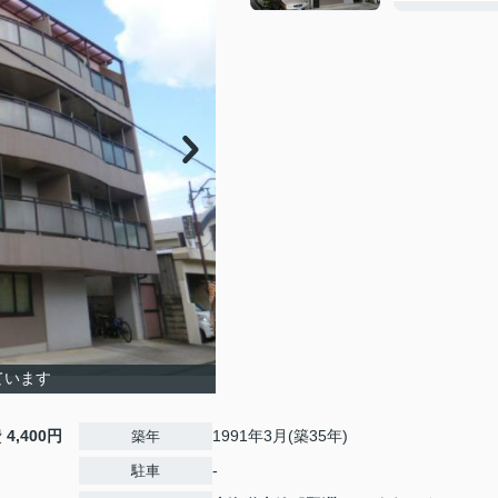
ています
費
4,400円
1991年3月(築35年)
築年
-
駐車