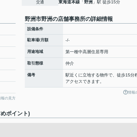
東海道本線
「
野洲
」駅 徒歩15分
交通
野洲市野洲の店舗事務所の詳細情報
設備条件
駐車場/月額
-/-
用途地域
第一種中高層住居専用
取引態様
仲介
備考
駅近くに立地する物件で、徒歩15分
アクセスできます。
情報
情報の見方
めポイント)