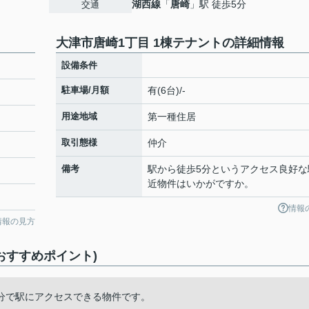
湖西線
「
唐崎
」駅 徒歩5分
交通
⼤津市唐崎1丁⽬ 1棟テナントの詳細情報
設備条件
駐車場/月額
有(6台)/-
用途地域
第一種住居
取引態様
仲介
備考
駅から徒歩5分というアクセス良好な
近物件はいかがですか。
情報
情報の見方
おすすめポイント)
5分で駅にアクセスできる物件です。