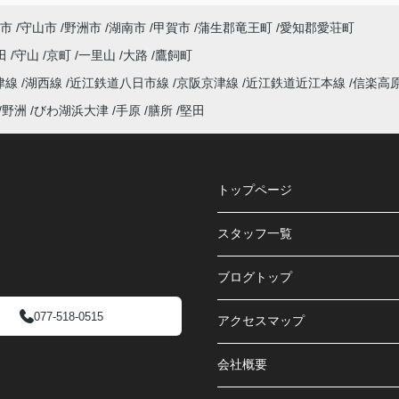
市
守山市
野洲市
湖南市
甲賀市
蒲生郡竜王町
愛知郡愛荘町
田
守山
京町
一里山
大路
鷹飼町
津線
湖西線
近江鉄道八日市線
京阪京津線
近江鉄道近江本線
信楽高
野洲
びわ湖浜大津
手原
膳所
堅田
トップページ
スタッフ一覧
ブログトップ
077-518-0515
アクセスマップ
会社概要