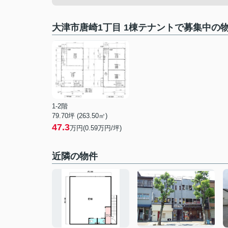
⼤津市唐崎1丁⽬ 1棟テナントで募集中の
1-2階
79.70坪 (263.50㎡)
47.3
万円(0.59万円/坪)
近隣の物件