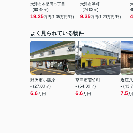
大津市本堅田５丁目
大津市浜町
- (60.48㎡)
- (24.03㎡)
4
19.25
9.35
4
万円(
1.05
万円/坪)
万円(
1.29
万円/坪)
よく見られている物件
野洲市小篠原
草津市若竹町
近江八
- (27.00㎡)
- (64.39㎡)
- (43.
6.6
6.6
7.5
万円
万円
万