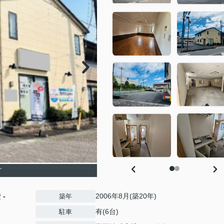
す
費
-
2006年8月(築20年)
築年
有(6台)
駐車