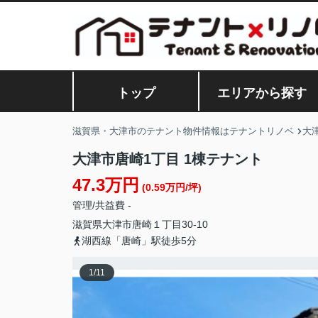
トップ
エリアから探す
滋賀県・大津市のテナント物件情報はテナントリノベ
大
⼤津市唐崎1丁⽬ 1棟テナント
47.3万円
(0.59万円/坪)
管理/共益費 -
滋賀県
大津市
唐崎
１丁目30-10
湖西線「唐崎」駅徒歩5分
1
/
11