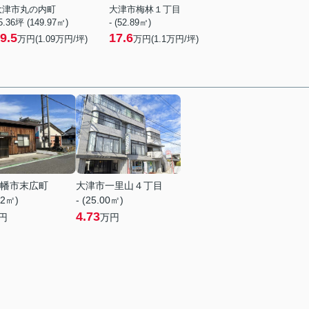
大津市丸の内町
大津市梅林１丁目
5.36坪 (149.97㎡)
- (52.89㎡)
9.5
17.6
万円(
1.09
万円/坪)
万円(
1.1
万円/坪)
幡市末広町
大津市一里山４丁目
72㎡)
- (25.00㎡)
4.73
円
万円