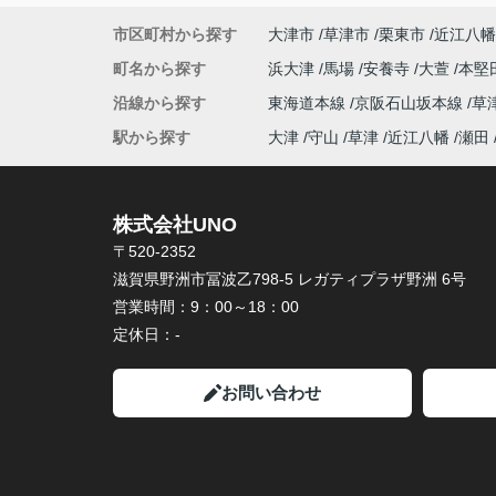
市区町村から探す
大津市
草津市
栗東市
近江八幡
町名から探す
浜大津
馬場
安養寺
大萱
本堅
沿線から探す
東海道本線
京阪石山坂本線
草
駅から探す
大津
守山
草津
近江八幡
瀬田
株式会社UNO
〒520-2352
滋賀県野洲市冨波乙798-5 レガティプラザ野洲 6号
営業時間：
9：00～18：00
定休日：
-
お問い合わせ