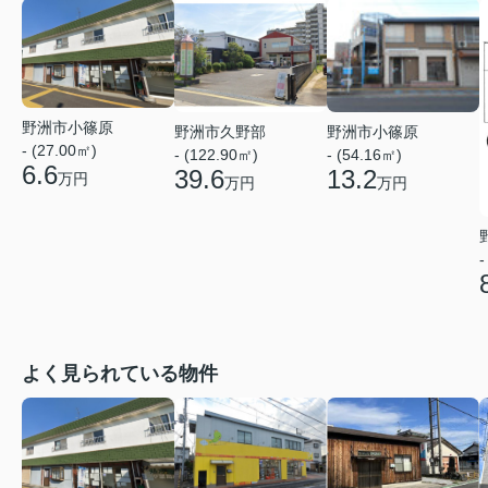
野洲市小篠原
野洲市久野部
野洲市小篠原
- (27.00㎡)
- (122.90㎡)
- (54.16㎡)
6.6
39.6
13.2
万円
万円
万円
-
よく見られている物件