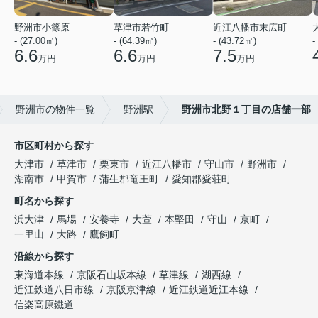
野洲市小篠原
草津市若竹町
近江八幡市末広町
- (27.00㎡)
- (64.39㎡)
- (43.72㎡)
-
6.6
6.6
7.5
万円
万円
万円
野洲市の物件一覧
野洲駅
野洲市北野１丁目の店舗一部
市区町村から探す
大津市
草津市
栗東市
近江八幡市
守山市
野洲市
湖南市
甲賀市
蒲生郡竜王町
愛知郡愛荘町
町名から探す
浜大津
馬場
安養寺
大萱
本堅田
守山
京町
一里山
大路
鷹飼町
沿線から探す
東海道本線
京阪石山坂本線
草津線
湖西線
近江鉄道八日市線
京阪京津線
近江鉄道近江本線
信楽高原鐵道