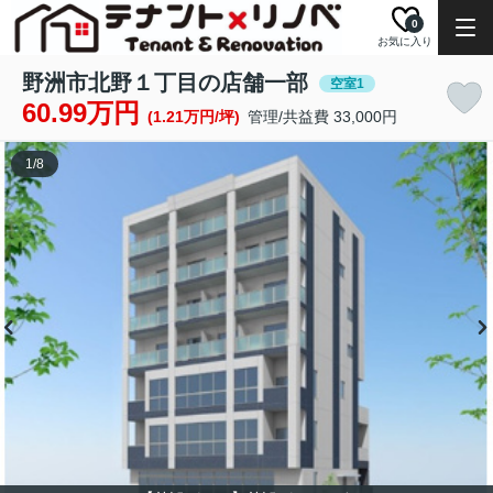
0
お気に入り
野洲市北野１丁目の店舗一部
空室1
60.99万円
(1.21万円/坪)
管理/共益費 33,000円
1
/
8