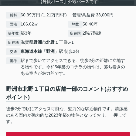
【外観パース】外観パースです
60.99万円 (1.21万円/坪) 管理/共益費 33,000円
賃料
166.62㎡
50.40坪
面積
坪数
築3年
2階/7階建
築年数
所在階
滋賀県
野洲市
北野
１丁目6-1
所在地
東海道本線
「
野洲
」駅 徒歩2分
交通
駅まで歩いてアクセスできる、徒歩2分の距離に立地す
備考
る物件です。令和5年築のコチラの物件は、落ち着きの
ある室内が魅力的です。
野洲市北野１丁目の店舗一部のコメント(おすすめ
ポイント)
徒歩2分で駅にアクセス可能な、魅力的な駅近物件です。清潔感
のある室内が魅力的な2023年築の物件となっており、一押しで
す。