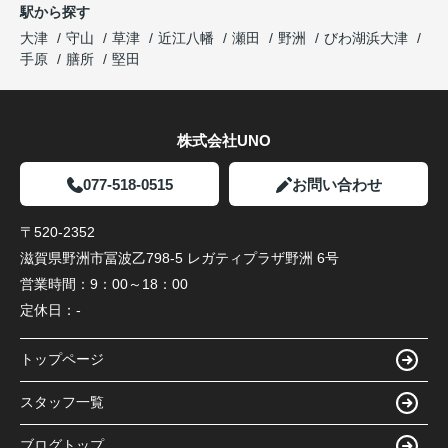
駅から探す
大津
守山
草津
近江八幡
瀬田
野洲
びわ湖浜大津
手原
膳所
堅田
株式会社UNO
077-518-0515
お問い合わせ
〒520-2352
滋賀県野洲市冨波乙798-5 レガティプラザ野洲 6号
営業時間：
9：00～18：00
定休日：
-
トップページ
スタッフ一覧
ブログトップ