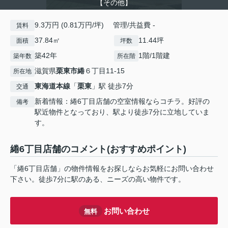
【その他】
9.3万円 (0.81万円/坪) 管理/共益費 -
賃料
37.84㎡
11.44坪
面積
坪数
築42年
1階/1階建
築年数
所在階
滋賀県
栗東市
綣
６丁目11-15
所在地
東海道本線
「
栗東
」駅 徒歩7分
交通
新着情報：綣6丁目店舗の空室情報ならコチラ。好評の
備考
駅近物件となっており、駅より徒歩7分に立地していま
す。
綣6丁目店舗のコメント(おすすめポイント)
「綣6丁目店舗」の物件情報をお探しならお気軽にお問い合わせ
下さい。徒歩7分に駅のある、ニーズの高い物件です。
お問い合わせ
無料