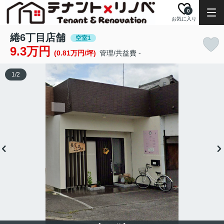
0
お気に入り
綣6丁目店舗
空室1
9.3万円
(0.81万円/坪)
管理/共益費 -
1
/
2