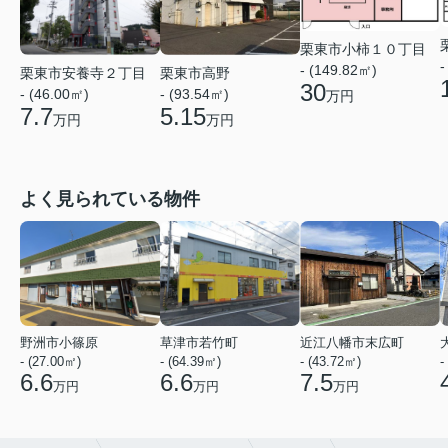
栗東市小柿１０丁目
-
- (149.82㎡)
栗東市安養寺２丁目
栗東市高野
30
- (46.00㎡)
- (93.54㎡)
万円
7.7
5.15
万円
万円
よく見られている物件
野洲市小篠原
草津市若竹町
近江八幡市末広町
- (27.00㎡)
- (64.39㎡)
- (43.72㎡)
-
6.6
6.6
7.5
万円
万円
万円