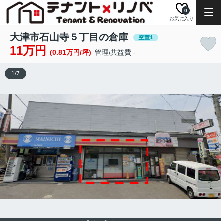
0
お気に入り
大津市石山寺５丁目の倉庫
空室1
11万円
(0.81万円/坪)
管理/共益費 -
1
/
7