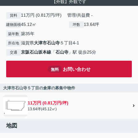
【外観】外観です
11万円 (0.81万円/坪) 管理/共益費 -
賃料
45.12㎡
13.64坪
建物面積
坪数
築35年
築年数
滋賀県
大津市
石山寺
５丁目4-1
所在地
京阪石山坂本線
「
石山寺
」駅 徒歩25分
交通
お問い合わせ
無料
大津市石山寺５丁目の倉庫の募集中物件
11万円 (0.81万円/坪)
13.64坪(45.12㎡)
地図