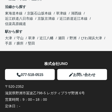
沿線から探す
東海道本線
京阪石山坂本線
草津線
湖西線
近江鉄道八日市線
京阪京津線
近江鉄道近江本線
信楽高原鐵道
駅から探す
大津
守山
草津
近江八幡
瀬田
野洲
びわ湖浜大津
手原
膳所
堅田
株式会社UNO
077-518-0515
お問い合わせ
〒520-2352
滋賀県野洲市冨波乙798-5 レガティプラザ野洲 6号
営業時間：
9：00～18：00
定休日：
-