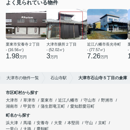
よく見られている物件
栗東市安養寺２丁目
大津市膳所２丁目
近江八幡市長光寺町
- (16.56㎡)
- (52.02㎡)
- (77.57㎡)
-
1.98
3
7.26
万円
万円
万円
大津市の物件一覧
石山寺駅
大津市石山寺５丁目の倉庫
市区町村から探す
大津市
草津市
栗東市
近江八幡市
守山市
野洲市
湖南市
甲賀市
蒲生郡竜王町
愛知郡愛荘町
町名から探す
浜大津
馬場
安養寺
大萱
本堅田
守山
京町
一里山
大路
鷹飼町