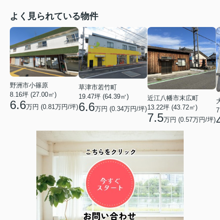
よく見られている物件
野洲市小篠原
草津市若竹町
8.16坪 (27.00㎡)
19.47坪 (64.39㎡)
近江八幡市末広町
6.6
6.6
万円 (0.81万円/坪)
13.22坪 (43.72㎡)
万円 (0.34万円/坪)
7
7.5
万円 (0.57万円/坪)