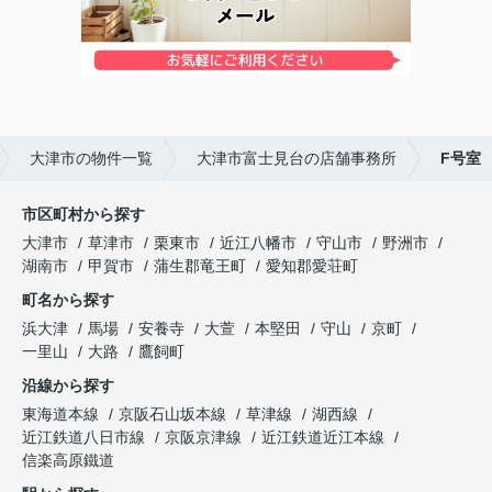
大津市の物件一覧
大津市富士見台の店舗事務所
F号室
市区町村から探す
大津市
草津市
栗東市
近江八幡市
守山市
野洲市
湖南市
甲賀市
蒲生郡竜王町
愛知郡愛荘町
町名から探す
浜大津
馬場
安養寺
大萱
本堅田
守山
京町
一里山
大路
鷹飼町
沿線から探す
東海道本線
京阪石山坂本線
草津線
湖西線
近江鉄道八日市線
京阪京津線
近江鉄道近江本線
信楽高原鐵道