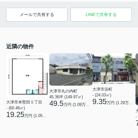
メールで共有する
LINEで共有する
近隣の物件
大津市浜町
大津市丸の内町
- (24.03㎡)
45.36坪 (149.97㎡)
9.35
49.5
大津市本堅田５丁目
万円 (
1.29
万円/坪)
万円 (
1.09
万円/坪)
- (60.48㎡)
19.25
万円 (
1.05
万円/坪)
-