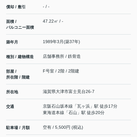
- / -
償却 / 敷引
47.22㎡ / -
面積 /
バルコニー面積
1989年3月(築37年)
築年月
店舗事務所 / 鉄骨造
種別 / 建物構造
F号室 / 2階 / 2階建
部屋 /
所在階 / 階建
滋賀県
大津市
富士見台
26-7
所在地
京阪石山坂本線
「
瓦ヶ浜
」駅 徒歩17分
交通
東海道本線
「
石山
」駅 徒歩20分
空有 / 5,500円 (税込)
駐車場 / 月額