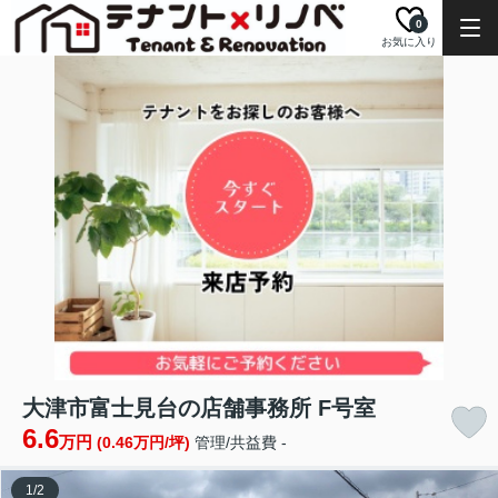
0
お気に入り
大津市富士見台の店舗事務所 F号室
6.6
万円
(0.46万円/坪)
管理/共益費 -
1
/
2