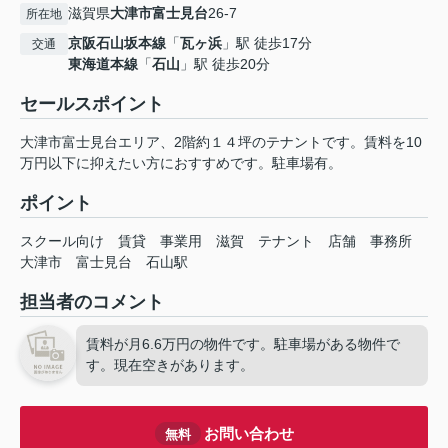
滋賀県
大津市
富士見台
26-7
所在地
京阪石山坂本線
「
瓦ヶ浜
」駅 徒歩17分
交通
東海道本線
「
石山
」駅 徒歩20分
セールスポイント
大津市富士見台エリア、2階約１４坪のテナントです。賃料を10
万円以下に抑えたい方におすすめです。駐車場有。
ポイント
スクール向け
賃貸
事業用
滋賀
テナント
店舗
事務所
大津市
富士見台
石山駅
担当者のコメント
賃料が月6.6万円の物件です。駐車場がある物件で
す。現在空きがあります。
お問い合わせ
無料