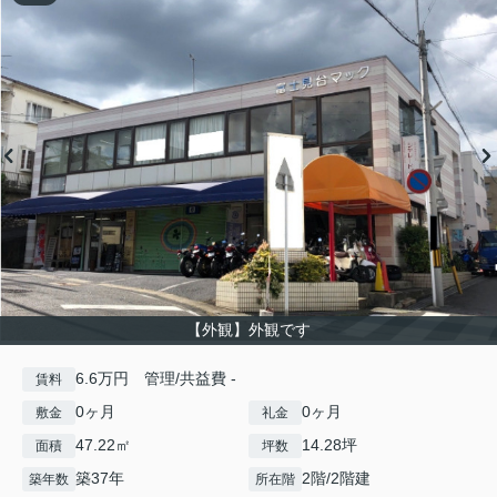
【外観】外観です
6.6万円 管理/共益費 -
賃料
0ヶ月
0ヶ月
敷金
礼金
47.22㎡
14.28坪
面積
坪数
築37年
2階/2階建
築年数
所在階