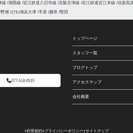
津線
湖西線
近江鉄道八日市線
京阪京津線
近江鉄道近江本線
信楽高
野洲
びわ湖浜大津
手原
膳所
堅田
トップページ
スタッフ一覧
ブログトップ
077-518-0515
アクセスマップ
会社概要
利用規約
プライバシーポリシー
サイトマップ