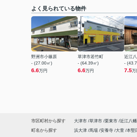
よく見られている物件
野洲市小篠原
草津市若竹町
近江八
- (27.00㎡)
- (64.39㎡)
- (43.
6.6
6.6
7.5
万円
万円
万
市区町村から探す
大津市
草津市
栗東市
近江八幡
町名から探す
浜大津
馬場
安養寺
大萱
本堅