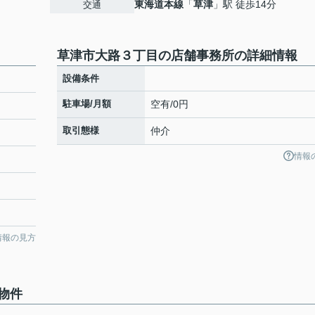
東海道本線
「
草津
」駅 徒歩14分
交通
草津市大路３丁目の店舗事務所の詳細情報
設備条件
駐車場/月額
空有/0円
取引態様
仲介
情報
情報の見方
物件