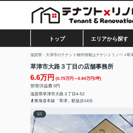
トップ
エリアから探す
滋賀県・大津市のテナント物件情報はテナントリノベ
草
草津市大路３丁目の店舗事務所
6.6万円
(0.75万円～0.94万円/坪)
管理/共益費 0円
滋賀県
草津市
大路
３丁目4-52
東海道本線「草津」駅徒歩14分
1
/
1