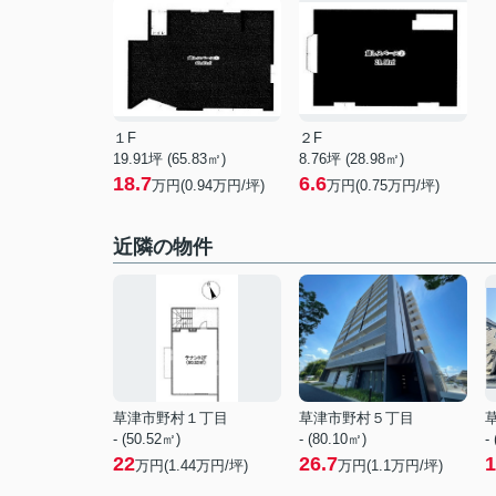
１F
２F
19.91坪 (65.83㎡)
8.76坪 (28.98㎡)
18.7
6.6
万円(0.94万円/坪)
万円(0.75万円/坪)
近隣の物件
草津市野村１丁目
草津市野村５丁目
- (50.52㎡)
- (80.10㎡)
-
22
26.7
1
万円(
1.44
万円/坪)
万円(
1.1
万円/坪)