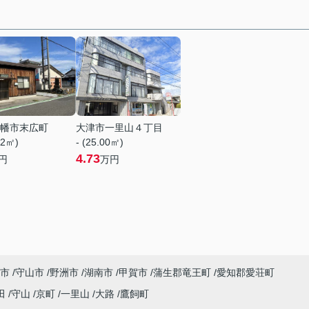
幡市末広町
大津市一里山４丁目
72㎡)
- (25.00㎡)
4.73
円
万円
市
守山市
野洲市
湖南市
甲賀市
蒲生郡竜王町
愛知郡愛荘町
田
守山
京町
一里山
大路
鷹飼町