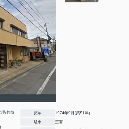
理/共益
1974年9月(築51年)
築年
空有
駐車
)