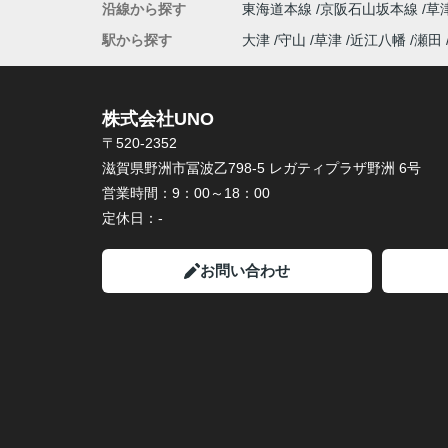
沿線から探す
東海道本線
京阪石山坂本線
草
駅から探す
大津
守山
草津
近江八幡
瀬田
株式会社UNO
〒520-2352
滋賀県野洲市冨波乙798-5 レガティプラザ野洲 6号
営業時間：
9：00～18：00
定休日：
-
お問い合わせ