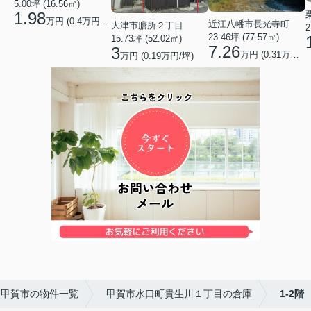
5.00坪 (16.56㎡)
1.98
万円 (0.4万円/坪)
近江八幡市長光寺町
大津市膳所２丁目
2
23.46坪 (77.57㎡)
15.73坪 (52.02㎡)
7.26
3
万円 (0.31万円/坪)
万円 (0.19万円/坪)
甲賀市の物件一覧
甲賀市水口町貴生川１丁目の倉庫
1-2階