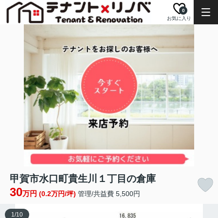
0
お気に入り
甲賀市水口町貴生川１丁目の倉庫
30
万円
(0.2万円/坪)
管理/共益費 5,500円
1
/
10