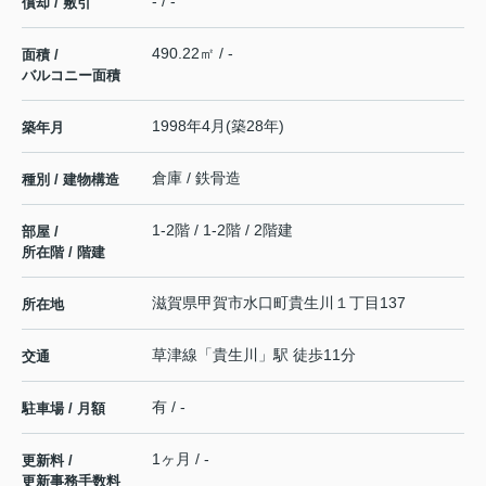
- / -
償却 / 敷引
490.22㎡ / -
面積 /
バルコニー面積
1998年4月(築28年)
築年月
倉庫 / 鉄骨造
種別 / 建物構造
1-2階 / 1-2階 / 2階建
部屋 /
所在階 / 階建
滋賀県
甲賀市
水口町貴生川
１丁目137
所在地
草津線
「
貴生川
」駅 徒歩11分
交通
有 / -
駐車場 / 月額
1ヶ月 / -
更新料 /
更新事務手数料