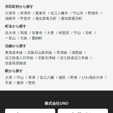
市区町村から探す
大津市
草津市
栗東市
近江八幡市
守山市
野洲市
湖南市
甲賀市
蒲生郡竜王町
愛知郡愛荘町
町名から探す
浜大津
馬場
安養寺
大萱
本堅田
守山
京町
一里山
大路
鷹飼町
沿線から探す
東海道本線
京阪石山坂本線
草津線
湖西線
近江鉄道八日市線
京阪京津線
近江鉄道近江本線
信楽高原鐵道
駅から探す
大津
守山
草津
近江八幡
瀬田
野洲
びわ湖浜大津
手原
膳所
堅田
株式会社UNO