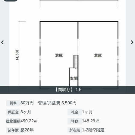
【間取り】１F
30万円 管理/共益費 5,500円
賃料
3ヶ月
1ヶ月
保証金
礼金
490.22㎡
148.29坪
建物面積
坪数
築28年
1-2階/2階建
築年数
所在階