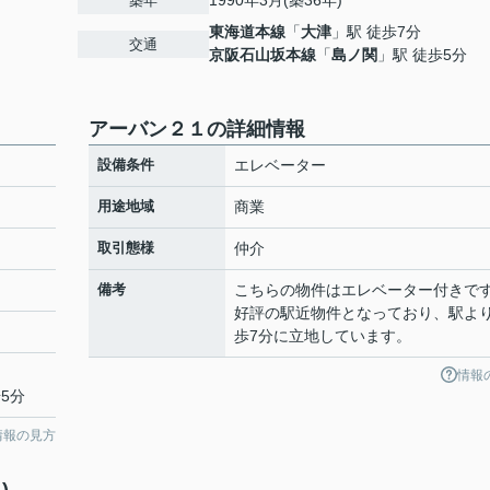
1990年3月(築36年)
築年
東海道本線
「
大津
」駅 徒歩7分
交通
京阪石山坂本線
「
島ノ関
」駅 徒歩5分
アーバン２１の詳細情報
設備条件
エレベーター
用途地域
商業
取引態様
仲介
備考
こちらの物件はエレベーター付きで
好評の駅近物件となっており、駅よ
歩7分に立地しています。
情報
5分
情報の見方