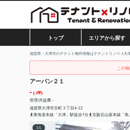
トップ
エリアから探す
滋賀県・大津市のテナント物件情報はテナントリノベ
大
この物
アーバン２１
-
(-/坪)
管理/共益費 -
滋賀県
大津市
京町
３丁目4-12
東海道本線「大津」駅徒歩7分
京阪石山坂本線「島
1
/
1