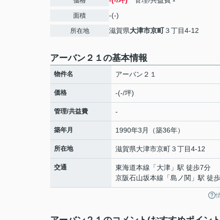
-(-/坪)
管理/共益費
-
価格
-(-)
面積
滋賀県
大津市
京町
３丁目4-12
所在地
アーバン２１の基本情報
物件名
アーバン２１
価格
-(-/坪)
管理/共益費
-
築年月
1990年3月（築36年）
所在地
滋賀県
大津市
京町
３丁目4-12
交通
東海道本線
「
大津
」駅 徒歩7分
京阪石山坂本線
「
島ノ関
」駅 徒歩