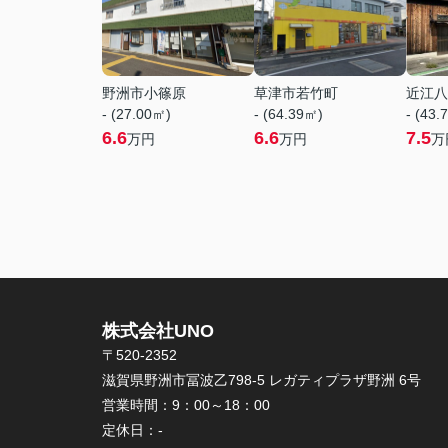
野洲市小篠原
草津市若竹町
近江八
- (27.00㎡)
- (64.39㎡)
- (43.
6.6
6.6
7.5
万円
万円
万
株式会社UNO
〒520-2352
滋賀県野洲市冨波乙798-5 レガティプラザ野洲 6号
営業時間：
9：00～18：00
定休日：
-