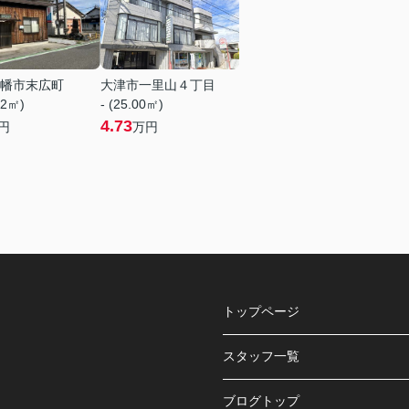
幡市末広町
大津市一里山４丁目
72㎡)
- (25.00㎡)
4.73
円
万円
トップページ
スタッフ一覧
ブログトップ