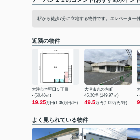
アーバン２１のコメント(おすすめポイント
駅から徒歩7分に立地する物件です。エレベーター
近隣の物件
大津市本堅田５丁目
大津市丸の内町
- (60.48㎡)
45.36坪 (149.97㎡)
-
19.25
49.5
9
万円(
1.05
万円/坪)
万円(
1.09
万円/坪)
よく見られている物件