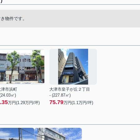
)
付き物件です。
大津市浜町
大津市皇子が丘２丁目
 (24.03㎡)
- (227.87㎡)
.35
75.79
万円(
1.29
万円/坪)
万円(
1.1
万円/坪)