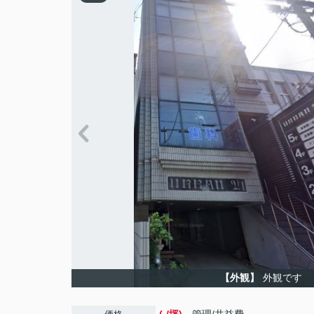
【外観】
外観です