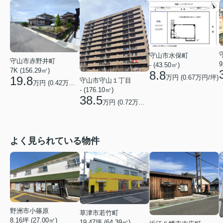
守山市水保町
守山市赤野井町
9
- (43.50㎡)
7K (156.29㎡)
8.8
万円 (
0.67
万円/坪)
19.8
守山市守山１丁目
万円 (
0.42
万円/坪)
- (176.10㎡)
38.5
万円 (
0.72
万円/坪)
よく見られている物件
野洲市小篠原
草津市若竹町
8.16坪 (27.00㎡)
19.47坪 (64.39㎡)