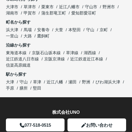
大津市
草津市
栗東市
近江八幡市
守山市
野洲市
湖南市
甲賀市
蒲生郡竜王町
愛知郡愛荘町
町名から探す
浜大津
馬場
安養寺
大萱
本堅田
守山
京町
一里山
大路
鷹飼町
沿線から探す
東海道本線
京阪石山坂本線
草津線
湖西線
近江鉄道八日市線
京阪京津線
近江鉄道近江本線
信楽高原鐵道
駅から探す
大津
守山
草津
近江八幡
瀬田
野洲
びわ湖浜大津
手原
膳所
堅田
株式会社UNO
077-518-0515
お問い合わせ