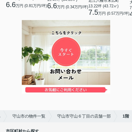
近江八幡市末広町
6.6
6.6
万円 (0.81万円/坪)
13.22坪 (43.72㎡)
万円 (0.34万円/坪)
7
7.5
万円 (0.57万円/坪)
ベ
守山市の物件一覧
守山市守山６丁目の店舗一部
1階
市区町村から探す