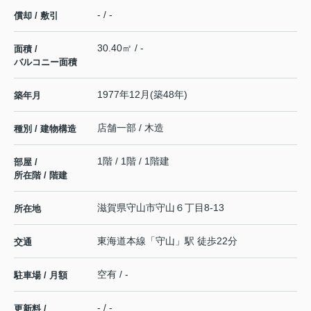
- / -
償却 / 敷引
30.40㎡ / -
面積 /
バルコニー面積
1977年12月(築48年)
築年月
店舗一部 / 木造
種別 / 建物構造
1階 / 1階 / 1階建
部屋 /
所在階 / 階建
滋賀県
守山市
守山
６丁目8-13
所在地
東海道本線
「
守山
」駅 徒歩22分
交通
空有 / -
駐車場 / 月額
- / -
更新料 /