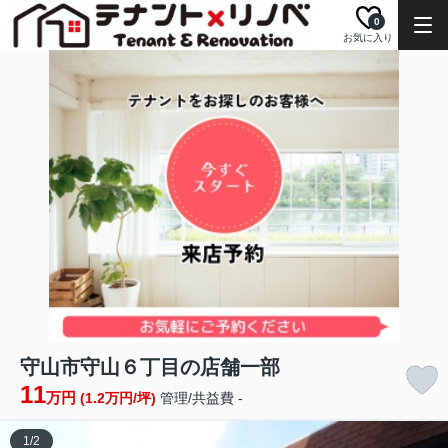
0
お気に入り
守山市守山６丁目の店舗一部
11
万円
(1.2万円/坪)
管理/共益費 -
1
/
2