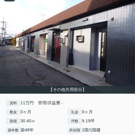
【その他共用部分】
11万円 管理/共益費 -
賃料
0ヶ月
0ヶ月
敷金
礼金
30.40㎡
9.19坪
面積
坪数
築48年
1階/1階建
築年数
所在階