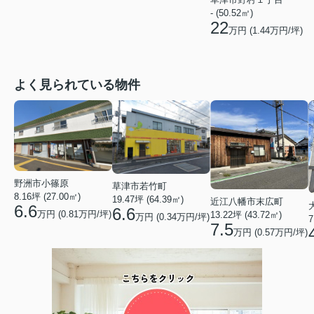
- (50.52㎡)
22
万円 (
1.44
万円/坪)
よく見られている物件
野洲市小篠原
草津市若竹町
8.16坪 (27.00㎡)
19.47坪 (64.39㎡)
近江八幡市末広町
6.6
6.6
万円 (0.81万円/坪)
13.22坪 (43.72㎡)
万円 (0.34万円/坪)
7
7.5
万円 (0.57万円/坪)