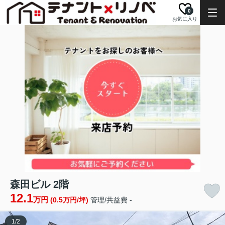
0
お気に入り
森田ビル 2階
12.1
万円
(0.5万円/坪)
管理/共益費 -
1
/
2