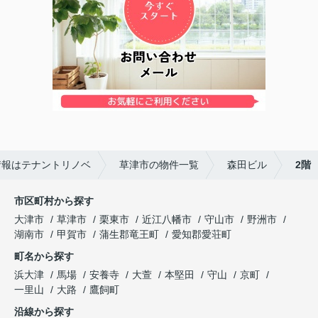
情報はテナントリノベ
草津市の物件一覧
森田ビル
2階
市区町村から探す
大津市
草津市
栗東市
近江八幡市
守山市
野洲市
湖南市
甲賀市
蒲生郡竜王町
愛知郡愛荘町
町名から探す
浜大津
馬場
安養寺
大萱
本堅田
守山
京町
一里山
大路
鷹飼町
沿線から探す