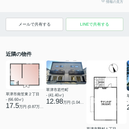
情報の見方
メールで共有する
LINEで共有する
近隣の物件
草津市若竹町
草津市南笠東２丁目
- (41.40㎡)
- (66.60㎡)
12.98
-
万円 (
1.04
万円/坪)
17.5
万円 (
0.87
万円/坪)
草津市野村１丁目