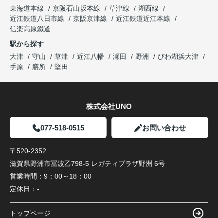
東海道本線
京阪石山坂本線
草津線
湖西線
近江鉄道八日市線
京阪京津線
近江鉄道近江本線
信楽高原鐵道
駅から探す
大津
守山
草津
近江八幡
瀬田
野洲
びわ湖浜大津
手原
膳所
堅田
株式会社UNO
077-518-0515
お問い合わせ
〒520-2352
滋賀県野洲市冨波乙798-5 レガティプラザ野洲 6号
営業時間：
9：00～18：00
定休日：
-
トップページ