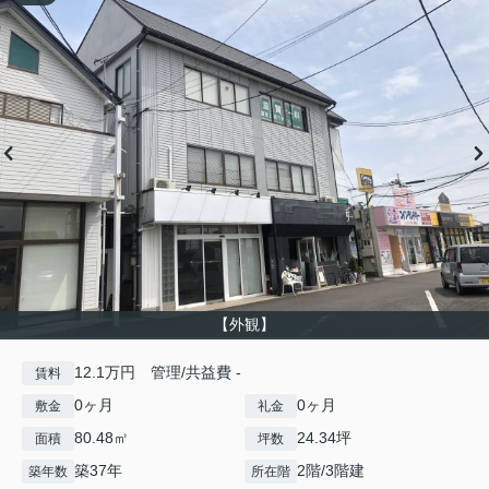
【外観】
12.1万円 管理/共益費 -
賃料
0ヶ月
0ヶ月
敷金
礼金
80.48㎡
24.34坪
面積
坪数
築37年
2階/3階建
築年数
所在階