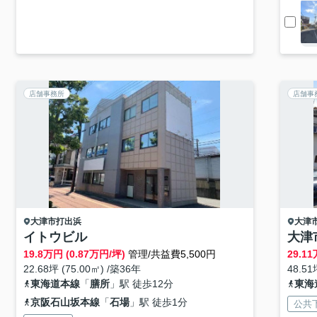
店舗事務所
店舗事
大津市
打出浜
大津
イトウビル
大津
19.8
万円 (0.87万円/坪)
管理/共益費5,500円
29.11
22.68坪 (75.00㎡) /築36年
48.51
東海道本線
「
膳所
」駅 徒歩12分
東海
京阪石山坂本線
「
石場
」駅 徒歩1分
公共