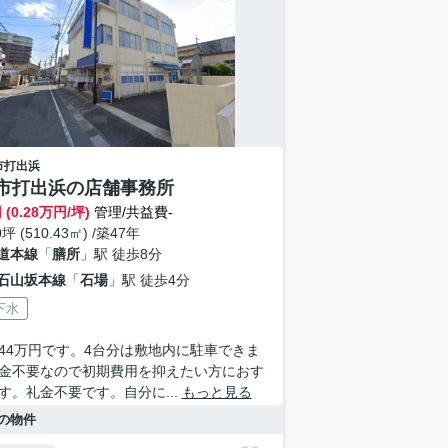
市
打出浜
市打出浜の店舗事務所
 (0.28万円/坪)
管理/共益費-
0坪 (510.43㎡) /築47年
道本線
「
膳所
」駅 徒歩8分
石山坂本線
「
石場
」駅 徒歩4分
下水
44万円です。4台分は敷地内に駐車できま
金不要なので初期費用を抑えたい方におす
す。礼金不要です。自分に...
もっと見る
の物件