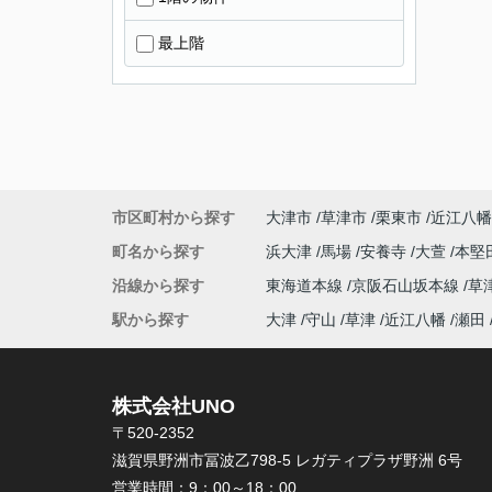
最上階
市区町村から探す
大津市
草津市
栗東市
近江八幡
町名から探す
浜大津
馬場
安養寺
大萱
本堅
沿線から探す
東海道本線
京阪石山坂本線
草
駅から探す
大津
守山
草津
近江八幡
瀬田
株式会社UNO
〒520-2352
滋賀県野洲市冨波乙798-5 レガティプラザ野洲 6号
営業時間：
9：00～18：00