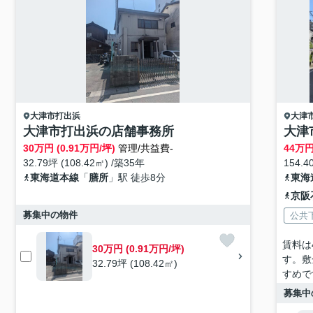
大津市
打出浜
大津
大津市打出浜の店舗事務所
大津
30
万円 (0.91万円/坪)
管理/共益費-
44
万円
32.79坪 (108.42㎡) /築35年
154.4
東海道本線
「
膳所
」駅 徒歩8分
東海
京阪
募集中の物件
公共
賃料は
30万円 (0.91万円/坪)
す。敷
32.79坪 (108.42㎡)
すめで
募集中