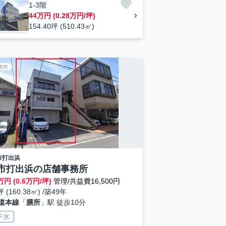
1-3階
44万円 (0.28万円/坪)
154.40坪 (510.43㎡)
務所
市
打出浜
市打出浜の店舗事務所
万円 (0.6万円/坪)
管理/共益費16,500円
坪 (160.38㎡) /築49年
道本線
「
膳所
」駅 徒歩10分
下水