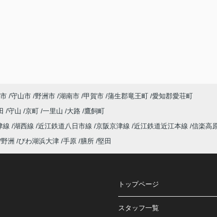
市
守山市
野洲市
湖南市
甲賀市
蒲生郡竜王町
愛知郡愛荘町
田
守山
京町
一里山
大路
鷹飼町
津線
湖西線
近江鉄道八日市線
京阪京津線
近江鉄道近江本線
信楽高
野洲
びわ湖浜大津
手原
膳所
堅田
トップページ
スタッフ一覧