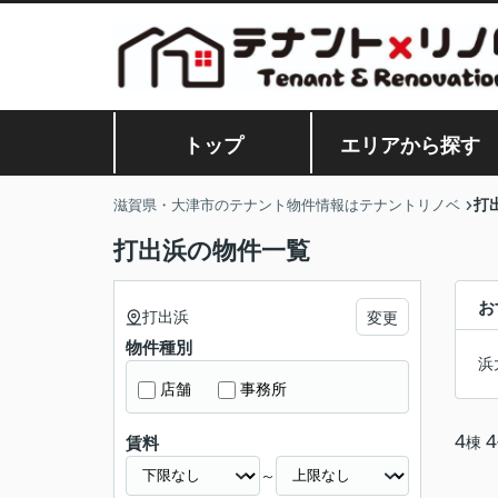
トップ
エリアから探す
打
滋賀県・大津市のテナント物件情報はテナントリノベ
打出浜の物件一覧
お
打出浜
変更
物件種別
浜
店舗
事務所
4
4
棟
賃料
～