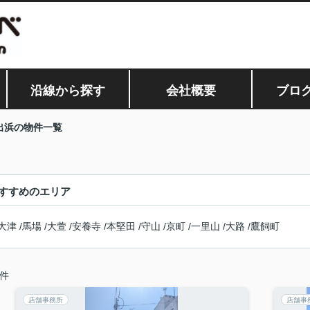
沿線から探す
会社概要
ブロ
出浜の物件一覧
すすめのエリア
大津
/
馬場
/
大萱
/
安養寺
/
本堅田
/
守山
/
京町
/
一里山
/
大路
/
鷹飼町
件
店舗事務所
店舗事