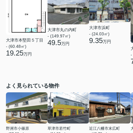
大津市浜町
大津市丸の内町
- (24.03㎡)
- (149.97㎡)
9.35
大津市本堅田５丁目
49.5
万円
万円
- (60.48㎡)
19.25
万円
-
よく見られている物件
野洲市小篠原
草津市若竹町
近江八幡市末広町