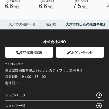
- (27.00㎡)
- (64.39㎡)
- (43.72㎡)
-
6.6
6.6
7.5
万円
万円
万円
大津市の物件一覧
膳所駅
大津市打出浜の店舗事務所
株式会社UNO
077-518-0515
お問い合わせ
〒520-2352
滋賀県野洲市冨波乙798-5 レガティプラザ野洲 6号
営業時間：
9：00～18：00
定休日：
-
トップページ
スタッフ一覧