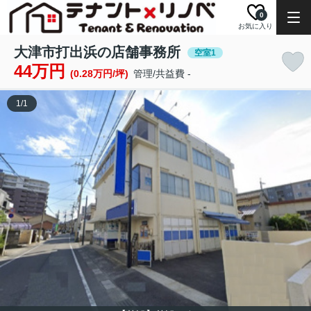
0
お気に入り
大津市打出浜の店舗事務所
空室1
44万円
(0.28万円/坪)
管理/共益費 -
1
/
1