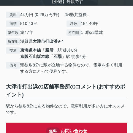
【外観】外観です
44万円 (0.28万円/坪) 管理/共益費 -
賃料
510.43㎡
154.40坪
面積
坪数
築47年
1-3階/3階建
築年数
所在階
滋賀県
大津市
打出浜
9-4
所在地
東海道本線
「
膳所
」駅 徒歩8分
交通
京阪石山坂本線
「
石場
」駅 徒歩4分
駅徒歩8分に駅が立地する物件なので、電車を多く利用
備考
する方にとって便利です。
大津市打出浜の店舗事務所のコメント(おすすめポ
イント)
駅から徒歩8分にある物件なので、電車利用が多い方にオススメ
です。
お問い合わせ
無料