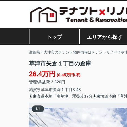
トップ
エリアから探す
滋賀県・大津市のテナント物件情報はテナントリノベ
草
草津市矢倉１丁目の倉庫
26.4万円
(0.45万円/坪)
管理/共益費 3,520円
滋賀県
草津市
矢倉
１丁目3-48
東海道本線「南草津」駅徒歩17分
東海道本線「草津
1
/
1