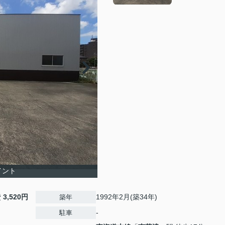
イント
費
3,520円
1992年2月(築34年)
築年
-
駐車