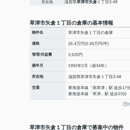
滋賀県
草津市
矢倉
１丁目3-48
所在地
草津市矢倉１丁目の倉庫の基本情報
物件名
草津市矢倉１丁目の倉庫
価格
26.4万円(0.45万円/坪)
管理/共益費
3,520円
築年月
1992年2月（築34年）
所在地
滋賀県
草津市
矢倉
１丁目3-48
交通
東海道本線
「
南草津
」駅 徒歩17
東海道本線
「
草津
」駅 徒歩23分
草津市矢倉１丁目の倉庫で募集中の物件