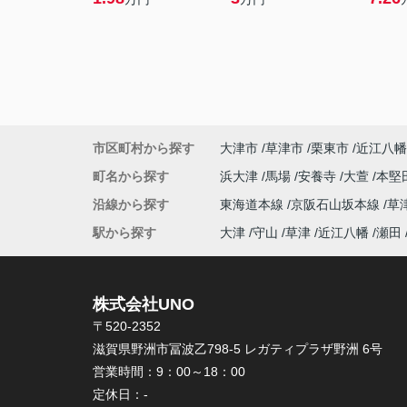
市区町村から探す
大津市
草津市
栗東市
近江八幡
町名から探す
浜大津
馬場
安養寺
大萱
本堅
沿線から探す
東海道本線
京阪石山坂本線
草
駅から探す
大津
守山
草津
近江八幡
瀬田
株式会社UNO
〒520-2352
滋賀県野洲市冨波乙798-5 レガティプラザ野洲 6号
営業時間：
9：00～18：00
定休日：
-