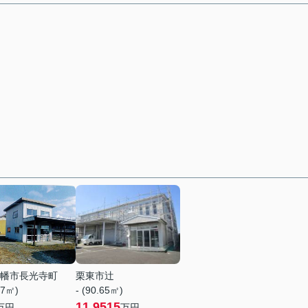
幡市長光寺町
栗東市辻
57㎡)
- (90.65㎡)
11.9515
万円
万円