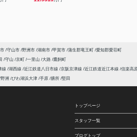
市
守山市
野洲市
湖南市
甲賀市
蒲生郡竜王町
愛知郡愛荘町
田
守山
京町
一里山
大路
鷹飼町
津線
湖西線
近江鉄道八日市線
京阪京津線
近江鉄道近江本線
信楽高
野洲
びわ湖浜大津
手原
膳所
堅田
トップページ
スタッフ一覧
ブログトップ