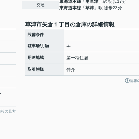
東海道本線
「
南草津
」駅 徒歩17分
交通
東海道本線
「
草津
」駅 徒歩23分
草津市矢倉１丁目の倉庫の詳細情報
設備条件
駐車場/月額
-/-
用途地域
第一種住居
取引態様
仲介
情報
分
情報の見方