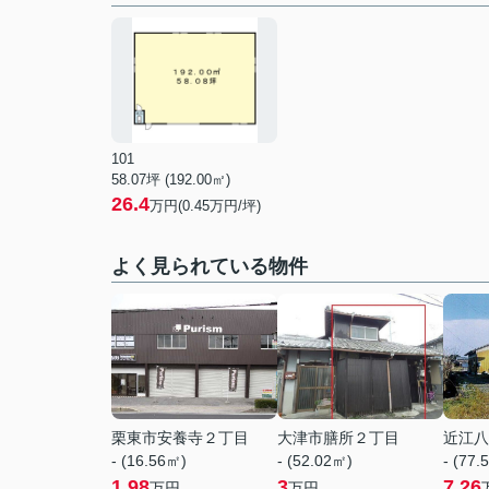
101
58.07坪 (192.00㎡)
26.4
万円(0.45万円/坪)
よく見られている物件
栗東市安養寺２丁目
大津市膳所２丁目
近江八
- (16.56㎡)
- (52.02㎡)
- (77.
1.98
3
7.26
万円
万円