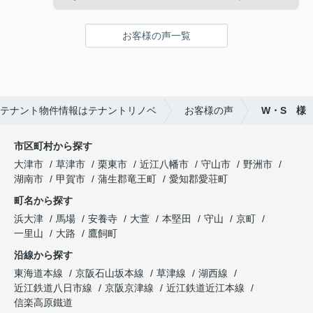
お客様の声一覧
テナント物件情報はテナントリノベ
お客様の声
W・S 様
市区町村から探す
大津市
草津市
栗東市
近江八幡市
守山市
野洲市
湖南市
甲賀市
蒲生郡竜王町
愛知郡愛荘町
町名から探す
浜大津
馬場
安養寺
大萱
本堅田
守山
京町
一里山
大路
鷹飼町
沿線から探す
東海道本線
京阪石山坂本線
草津線
湖西線
近江鉄道八日市線
京阪京津線
近江鉄道近江本線
信楽高原鐵道