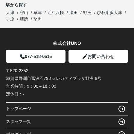
駅から探す
大津
守山
草津
近江八幡
瀬田
野洲
びわ湖浜大津
手原
膳所
堅田
株式会社UNO
077-518-0515
お問い合わせ
〒520-2352
滋賀県野洲市冨波乙798-5 レガティプラザ野洲 6号
営業時間：
9：00～18：00
定休日：
-
トップページ
スタッフ一覧