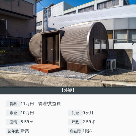
【外観】
11万円 管理/共益費 -
賃料
10万円
0ヶ月
敷金
礼金
8.59㎡
2.59坪
面積
坪数
新築
1階/-
築年数
所在階