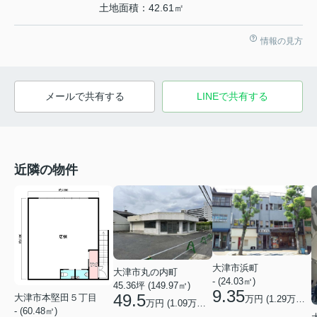
土地面積：42.61㎡
情報の見方
メールで共有する
LINEで共有する
近隣の物件
大津市浜町
大津市丸の内町
- (24.03㎡)
45.36坪 (149.97㎡)
9.35
49.5
大津市本堅田５丁目
万円 (
1.29
万円/坪)
万円 (
1.09
万円/坪)
- (60.48㎡)