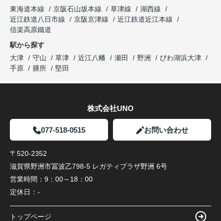
東海道本線
京阪石山坂本線
草津線
湖西線
近江鉄道八日市線
京阪京津線
近江鉄道近江本線
信楽高原鐵道
駅から探す
大津
守山
草津
近江八幡
瀬田
野洲
びわ湖浜大津
手原
膳所
堅田
株式会社UNO
077-518-0515
お問い合わせ
〒520-2352
滋賀県野洲市冨波乙798-5 レガティプラザ野洲 6号
営業時間：
9：00～18：00
定休日：
-
トップページ