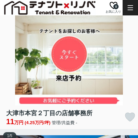
0
お気に入り
大津市本宮２丁目の店舗事務所
11
万円
(4.25万円/坪)
管理/共益費 -
1
/
5