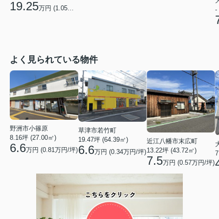
19.25
万円 (
1.05
万円/坪)
-
よく見られている物件
野洲市小篠原
草津市若竹町
8.16坪 (27.00㎡)
19.47坪 (64.39㎡)
近江八幡市末広町
6.6
6.6
万円 (0.81万円/坪)
13.22坪 (43.72㎡)
万円 (0.34万円/坪)
7
7.5
万円 (0.57万円/坪)