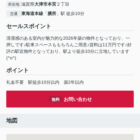
滋賀県
大津市
本宮
２丁目
所在地
東海道本線
「
膳所
」駅 徒歩10分
交通
セールスポイント
清潔感のある室内が魅力的な2026年築の物件となっており、一
押しです♪駐車スペースももちろんご用意♪賃料は11万円です♪好
評の駅近物件となっており、駅より徒歩10分に立地しています
(^o^)
ポイント
礼金不要
駅徒歩10分以内
築2年以内
お問い合わせ
無料
地図