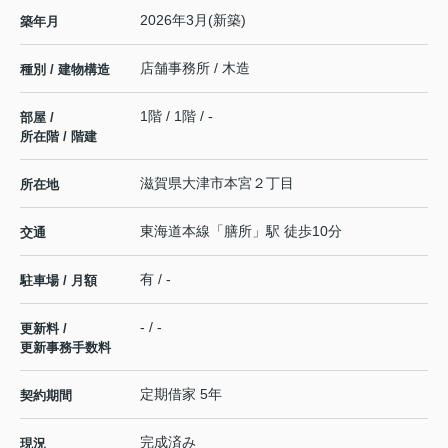
2026年3月(新築)
築年月
店舗事務所 / 木造
種別 / 建物構造
1階 / 1階 / -
部屋 /
所在階 / 階建
滋賀県
大津市
本宮
２丁目
所在地
東海道本線
「
膳所
」駅 徒歩10分
交通
有 / -
駐車場 / 月額
- / -
更新料 /
更新事務手数料
定期借家 5年
契約期間
完成済み
現況