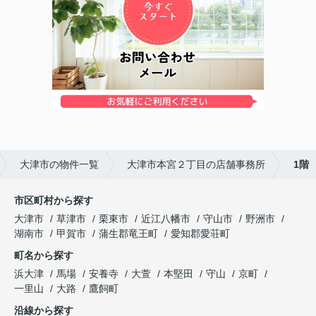
大津市の物件一覧
大津市本宮２丁目の店舗事務所
1階
市区町村から探す
大津市
草津市
栗東市
近江八幡市
守山市
野洲市
湖南市
甲賀市
蒲生郡竜王町
愛知郡愛荘町
町名から探す
浜大津
馬場
安養寺
大萱
本堅田
守山
京町
一里山
大路
鷹飼町
沿線から探す