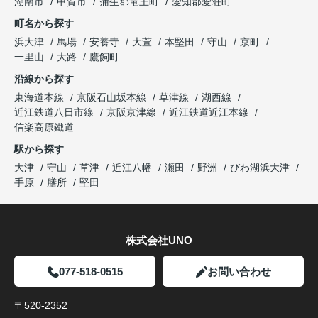
湖南市
甲賀市
蒲生郡竜王町
愛知郡愛荘町
町名から探す
浜大津
馬場
安養寺
大萱
本堅田
守山
京町
一里山
大路
鷹飼町
沿線から探す
東海道本線
京阪石山坂本線
草津線
湖西線
近江鉄道八日市線
京阪京津線
近江鉄道近江本線
信楽高原鐵道
駅から探す
大津
守山
草津
近江八幡
瀬田
野洲
びわ湖浜大津
手原
膳所
堅田
株式会社UNO
077-518-0515
お問い合わせ
〒520-2352