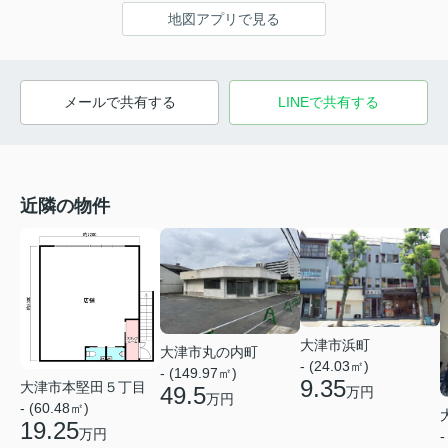
地図アプリで見る
メールで共有する
LINEで共有する
近隣の物件
大津市浜町
大津市丸の内町
- (24.03㎡)
- (149.97㎡)
9.35
大津市本堅田５丁目
49.5
万円
万円
- (60.48㎡)
19.25
万円
-