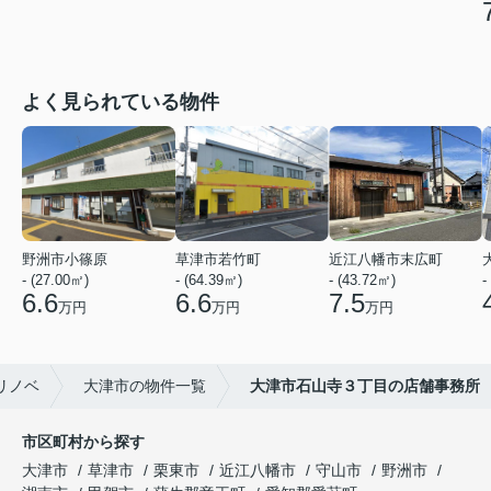
よく見られている物件
野洲市小篠原
草津市若竹町
近江八幡市末広町
- (27.00㎡)
- (64.39㎡)
- (43.72㎡)
-
6.6
6.6
7.5
万円
万円
万円
リノベ
大津市の物件一覧
大津市石山寺３丁目の店舗事務所
市区町村から探す
大津市
草津市
栗東市
近江八幡市
守山市
野洲市