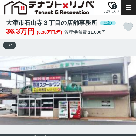
0
お気に入り
大津市石山寺３丁目の店舗事務所
空室1
36.3万円
(0.38万円/坪)
管理/共益費 11,000円
1
/
7