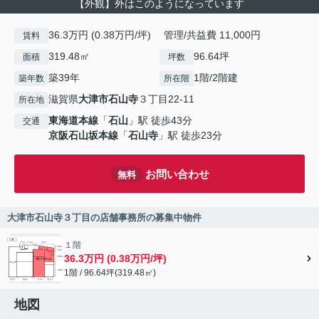
【外観】外はこのようになっています
36.3万円 (0.38万円/坪) 管理/共益費 11,000円
賃料
319.48㎡
96.64坪
面積
坪数
築39年
1階/2階建
築年数
所在階
滋賀県
大津市
石山寺
３丁目22-11
所在地
東海道本線
「
石山
」駅 徒歩43分
交通
京阪石山坂本線
「
石山寺
」駅 徒歩23分
お問い合わせ
無料
大津市石山寺３丁目の店舗事務所の募集中物件
１階
36.3万円 (0.38万円/坪)
1階 / 96.64坪(319.48㎡)
地図