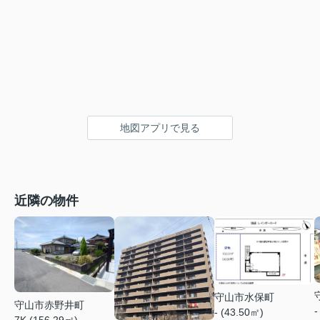
地図アプリで見る
近隣の物件
守山市水保町
守山市赤野井町
-
- (43.50㎡)