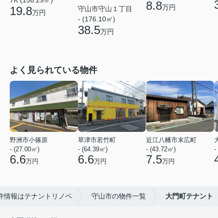
7K (156.29㎡)
8.8
万円
19.8
守山市守山１丁目
万円
- (176.10㎡)
38.5
万円
よく見られている物件
野洲市小篠原
草津市若竹町
近江八幡市末広町
- (27.00㎡)
- (64.39㎡)
- (43.72㎡)
-
6.6
6.6
7.5
万円
万円
万円
件情報はテナントリノベ
守山市の物件一覧
大門町テナント