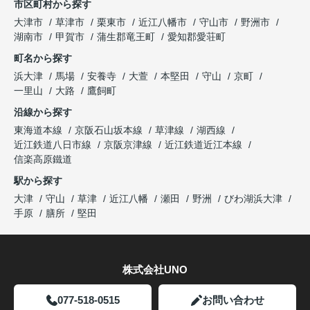
市区町村から探す
大津市
草津市
栗東市
近江八幡市
守山市
野洲市
湖南市
甲賀市
蒲生郡竜王町
愛知郡愛荘町
町名から探す
浜大津
馬場
安養寺
大萱
本堅田
守山
京町
一里山
大路
鷹飼町
沿線から探す
東海道本線
京阪石山坂本線
草津線
湖西線
近江鉄道八日市線
京阪京津線
近江鉄道近江本線
信楽高原鐵道
駅から探す
大津
守山
草津
近江八幡
瀬田
野洲
びわ湖浜大津
手原
膳所
堅田
株式会社UNO
077-518-0515
お問い合わせ