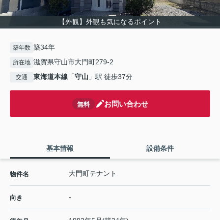
【外観】外観も気になるポイント
築34年
築年数
滋賀県守山市大門町279-2
所在地
東海道本線
「
守山
」駅 徒歩37分
交通
お問い合わせ
無料
基本情報
設備条件
大門町テナント
物件名
-
向き