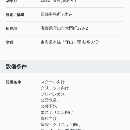
1992年5月(築34年)
築年月
店舗事務所 / 木造
種別 / 構造
滋賀県
守山市
大門町
279-2
所在地
東海道本線
「
守山
」駅 徒歩37分
交通
設備条件
スクール向け
設備条件
クリニック向け
プロパンガス
公営水道
公共下水
エステサロン向け
歯科向け
病院・クリニック向け