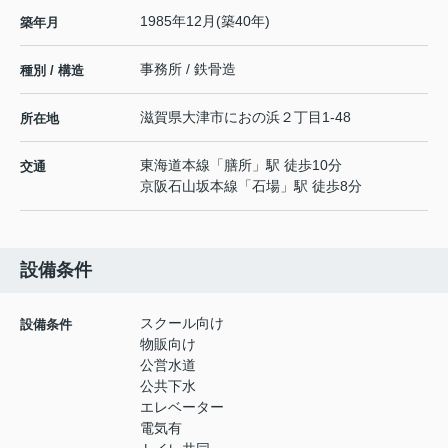
1985年12月(築40年)
築年月
事務所 / 鉄骨造
種別 / 構造
滋賀県
大津市
におの浜
２丁目1-48
所在地
東海道本線
「
膳所
」駅 徒歩10分
交通
京阪石山坂本線
「
石場
」駅 徒歩8分
設備条件
スクール向け
設備条件
物販向け
公営水道
公共下水
エレベーター
電気有