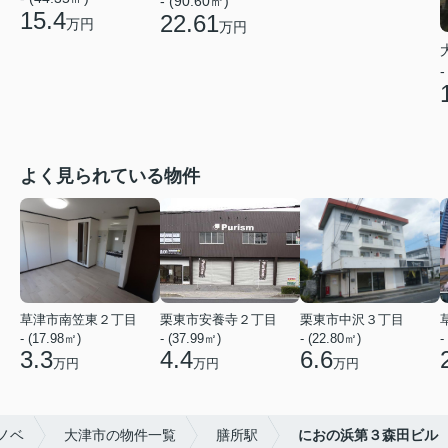
- (90.60㎡)
15.4
22.61
万円
万円
-
よく見られている物件
草津市南笠東２丁目
栗東市安養寺２丁目
栗東市中沢３丁目
- (17.98㎡)
- (37.99㎡)
- (22.80㎡)
-
3.3
4.4
6.6
万円
万円
万円
ノベ
大津市の物件一覧
膳所駅
におの浜第３森田ビル