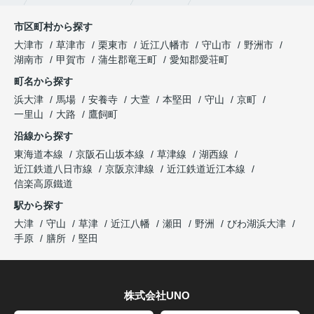
市区町村から探す
大津市
草津市
栗東市
近江八幡市
守山市
野洲市
湖南市
甲賀市
蒲生郡竜王町
愛知郡愛荘町
町名から探す
浜大津
馬場
安養寺
大萱
本堅田
守山
京町
一里山
大路
鷹飼町
沿線から探す
東海道本線
京阪石山坂本線
草津線
湖西線
近江鉄道八日市線
京阪京津線
近江鉄道近江本線
信楽高原鐵道
駅から探す
大津
守山
草津
近江八幡
瀬田
野洲
びわ湖浜大津
手原
膳所
堅田
株式会社UNO