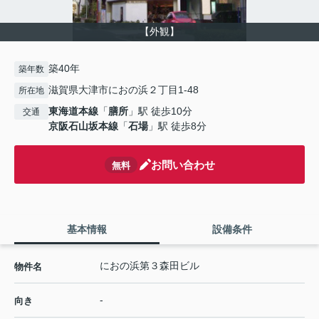
【外観】
築40年
築年数
滋賀県大津市におの浜２丁目1-48
所在地
東海道本線
「
膳所
」駅 徒歩10分
交通
京阪石山坂本線
「
石場
」駅 徒歩8分
お問い合わせ
無料
基本情報
設備条件
におの浜第３森田ビル
物件名
-
向き